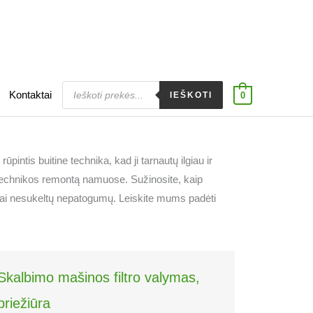
Products
Kontaktai
search
IEŠKOTI
0
ūpintis buitine technika, kad ji tarnautų ilgiau ir
s technikos remontą namuose. Sužinosite, kaip
dimai nesukeltų nepatogumų. Leiskite mums padėti
Skalbimo mašinos filtro valymas,
priežiūra