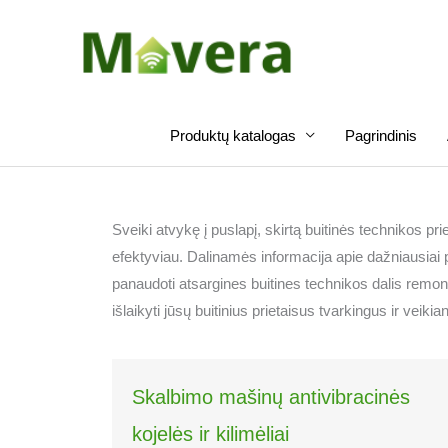
Pereiti
prie
turinio
Produktų katalogas
Pagrindinis
Sveiki atvykę į puslapį, skirtą buitinės technikos prie
efektyviau. Dalinamės informacija apie dažniausiai 
panaudoti atsargines buitines technikos dalis remon
išlaikyti jūsų buitinius prietaisus tvarkingus ir veiki
Skalbimo mašinų antivibracinės
kojelės ir kilimėliai