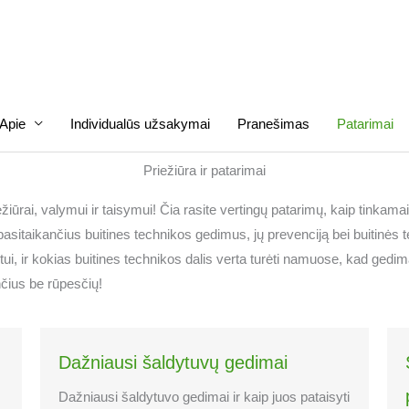
Apie
Individualūs užsakymai
Pranešimas
Patarimai
Priežiūra ir patarimai
žiūrai, valymui ir taisymui! Čia rasite vertingų patarimų, kaip tinkamai r
pasitaikančius buitines technikos gedimus, jų prevenciją bei buitinė
tui, ir kokias buitines technikos dalis verta turėti namuose, kad ge
ančius be rūpesčių!
Dažniausi šaldytuvų gedimai
Dažniausi šaldytuvo gedimai ir kaip juos pataisyti