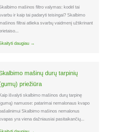
Skalbimo mašinos filtro valymas: kodėl tai
svarbu ir kaip tai padaryti teisingai? Skalbimo
mašinos filtrai atlieka svarbų vaidmenį užtikrinant
prietaiso...
Skaityti daugiau →
Skalbimo mašinų durų tarpinių
(gumų) priežiūra
Kaip išvalyti skalbimo mašinos durų tarpinę
(gumą) namuose: patarimai nemalonaus kvapo
pašalinimui Skalbimo mašinos nemalonus
kvapas yra viena dažniausiai pasitaikančių...
Skaityti daugiau →