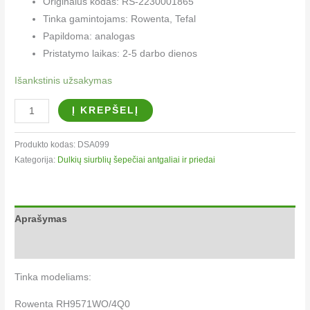
Originalus kodas: RS-2230001865
Tinka gamintojams: Rowenta, Tefal
Papildoma: analogas
Pristatymo laikas: 2-5 darbo dienos
Išankstinis užsakymas
Į KREPŠELĮ
Produkto kodas:
DSA099
Kategorija:
Dulkių siurblių šepečiai antgaliai ir priedai
Aprašymas
Papildoma informacija
Tinka modeliams:
Rowenta RH9571WO/4Q0