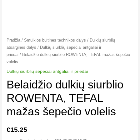
Pradžia
/
Smulkios buitinės technikos dalys
/
Dulkių siurblių
atsarginės dalys
/
Dulkių siurblių šepečiai antgaliai ir
priedai
/ Belaidžio dulkių siurblio ROWENTA, TEFAL mažas šepečio
volelis
Dulkių siurblių šepečiai antgaliai ir priedai
Belaidžio dulkių siurblio
ROWENTA, TEFAL
mažas šepečio volelis
€
15.25