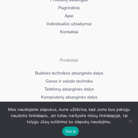
Pagrindinis
Apie
Individualūs užsakymai
Kontaktai
Produktai
Buitinės technikos atsarginės dalys
Garso ir vaizdo technika
Telefonų atsarginės dalys
Kompiuterių atsarginės dalys
Mes naudojame slapukus, kurie užtikrina, kad Jums bus patogu
naudotis tinklalapiu. Jei toliau naršysite mūsų tinklalapyje, tai
Visos teisės saugomos © 2026
tolygu Jūsų sutikimui su slapukų naudojimu.
Mavera.lt
Gerai