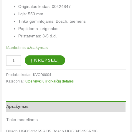
Originalus kodas: 00424847
Ilgis: 550 mm
Tinka gamintojams: Bosch, Siemens
Papildoma: originalas
Pristatymas: 3-5 d.d.
Išankstinis užsakymas
Į KREPŠELĮ
Produkto kodas:
KVOD0004
Kategorija:
Kitos viryklių ir orkaičių detalės​
Aprašymas
Tinka modeliams:
Bosch HGG343455R/05 Bosch HGG343455R/06