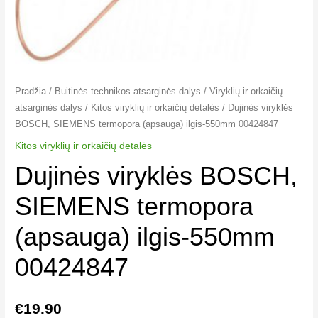
Pradžia
/
Buitinės technikos atsarginės dalys
/
Viryklių ir orkaičių
atsarginės dalys
/
Kitos viryklių ir orkaičių detalės​
/ Dujinės viryklės
BOSCH, SIEMENS termopora (apsauga) ilgis-550mm 00424847
Kitos viryklių ir orkaičių detalės​
Dujinės viryklės BOSCH,
SIEMENS termopora
(apsauga) ilgis-550mm
00424847
€
19.90