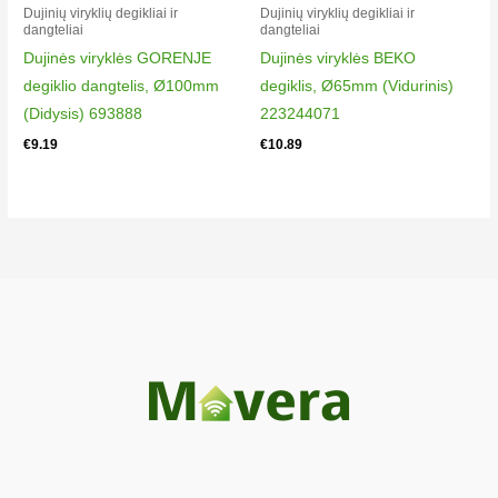
Dujinių viryklių degikliai ir
Dujinių viryklių degikliai ir
dangteliai​
dangteliai​
Dujinės viryklės GORENJE
Dujinės viryklės BEKO
degiklio dangtelis, Ø100mm
degiklis, Ø65mm (Vidurinis)
(Didysis) 693888
223244071
€
9.19
€
10.89