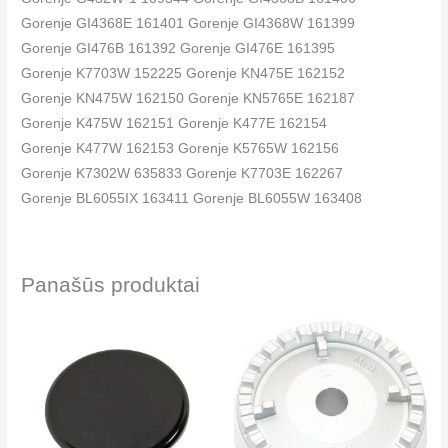
Gorenje GI4368E 161401 Gorenje GI4368W 161399
Gorenje GI476B 161392 Gorenje GI476E 161395
Gorenje K7703W 152225 Gorenje KN475E 162152
Gorenje KN475W 162150 Gorenje KN5765E 162187
Gorenje K475W 162151 Gorenje K477E 162154
Gorenje K477W 162153 Gorenje K5765W 162156
Gorenje K7302W 635833 Gorenje K7703E 162267
Gorenje BL6055IX 163411 Gorenje BL6055W 163408
Gorenje BL6059IX 163166 Gorenje BL6059W 163165
Gorenje KN5705W 162155 Gorenje K53E1-V2V 625920 K434W
Panašūs produktai