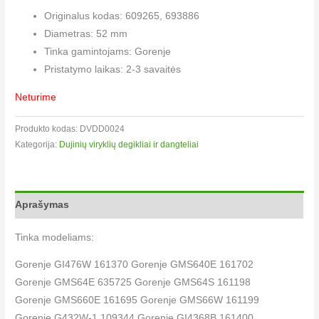
Originalus kodas: 609265, 693886
Diametras: 52 mm
Tinka gamintojams: Gorenje
Pristatymo laikas: 2-3 savaitės
Neturime
Produkto kodas:
DVDD0024
Kategorija:
Dujinių viryklių degikliai ir dangteliai​
Aprašymas
Tinka modeliams:
Gorenje GI476W 161370 Gorenje GMS640E 161702
Gorenje GMS64E 635725 Gorenje GMS64S 161198
Gorenje GMS660E 161695 Gorenje GMS66W 161199
Gorenje G432W-1 109344 Gorenje GI4368B 161400