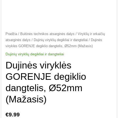
Pradžia
/
Buitinės technikos atsarginės dalys
/
Viryklių ir orkaičių
atsarginės dalys
/
Dujinių viryklių degikliai ir dangteliai​
/ Dujinės
viryklės GORENJE degiklio dangtelis, Ø52mm (Mažasis)
Dujinių viryklių degikliai ir dangteliai​
Dujinės viryklės
GORENJE degiklio
dangtelis, Ø52mm
(Mažasis)
€
9.99