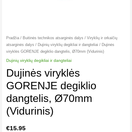
Pradžia
/
Buitinės technikos atsarginės dalys
/
Viryklių ir orkaičių
atsarginės dalys
/
Dujinių viryklių degikliai ir dangteliai​
/ Dujinės
viryklės GORENJE degiklio dangtelis, Ø70mm (Vidurinis)
Dujinių viryklių degikliai ir dangteliai​
Dujinės viryklės
GORENJE degiklio
dangtelis, Ø70mm
(Vidurinis)
€
15.95