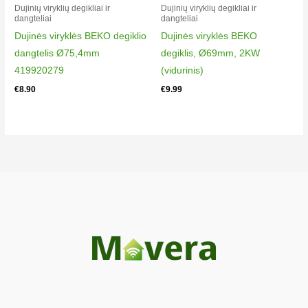
Dujinių viryklių degikliai ir
Dujinių viryklių degikliai ir
dangteliai​
dangteliai​
Dujinės viryklės BEKO degiklio
Dujinės viryklės BEKO
dangtelis Ø75,4mm
degiklis, Ø69mm, 2KW
419920279
(vidurinis)
€
8.90
€
9.99