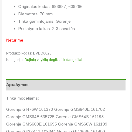
Originalus kodas: 693887, 609266
Diametras: 70 mm
Tinka gamintojams: Gorenje
Pristatymo laikas: 2-3 savaitės
Neturime
Produkto kodas:
DVDD0023
Kategorija:
Dujinių viryklių degikliai ir dangteliai​
Aprašymas
Tinka modeliams:
Gorenje GI476W 161370 Gorenje GMS640E 161702
Gorenje GMS64E 635725 Gorenje GMS64S 161198
Gorenje GMS660E 161695 Gorenje GMS66W 161199
Gorenje G432W-1 109344 Gorenje GI4368B 161400