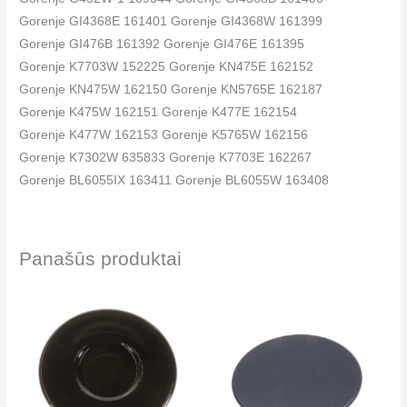
Gorenje GI4368E 161401 Gorenje GI4368W 161399
Gorenje GI476B 161392 Gorenje GI476E 161395
Gorenje K7703W 152225 Gorenje KN475E 162152
Gorenje KN475W 162150 Gorenje KN5765E 162187
Gorenje K475W 162151 Gorenje K477E 162154
Gorenje K477W 162153 Gorenje K5765W 162156
Gorenje K7302W 635833 Gorenje K7703E 162267
Gorenje BL6055IX 163411 Gorenje BL6055W 163408
Gorenje BL6059IX 163166 Gorenje BL6059W 163165
Gorenje KN5705W 162155 Gorenje K53E1-V2V 625920 K434W
Panašūs produktai