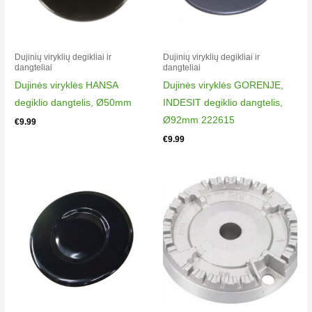
Dujinių viryklių degikliai ir
Dujinių viryklių degikliai ir
dangteliai​
dangteliai​
Dujinės viryklės HANSA
Dujinės viryklės GORENJE,
degiklio dangtelis, Ø50mm
INDESIT degiklio dangtelis,
Ø92mm 222615
€
9.99
€
9.99