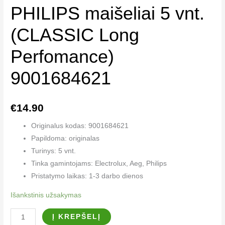
PHILIPS maišeliai 5 vnt.
(CLASSIC Long
Perfomance)
9001684621
€
14.90
Originalus kodas: 9001684621
Papildoma: originalas
Turinys: 5 vnt.
Tinka gamintojams: Electrolux, Aeg, Philips
Pristatymo laikas: 1-3 darbo dienos
Išankstinis užsakymas
Į KREPŠELĮ