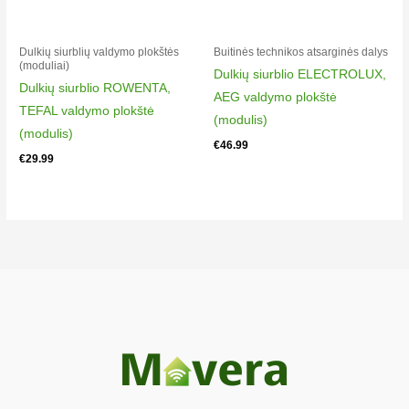
Dulkių siurblių valdymo plokštės
Buitinės technikos atsarginės dalys
(moduliai)
Dulkių siurblio ELECTROLUX,
Dulkių siurblio ROWENTA,
AEG valdymo plokštė
TEFAL valdymo plokštė
(modulis)
(modulis)
€
46.99
€
29.99