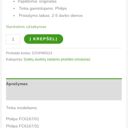
Papildoma: originalas
Tinka gamintojams: Philips
Pristatymo laikas: 2-5 darbo dienos
Išankstinis užsakymas
Į KREPŠELĮ
Produkto kodas:
DSVPM0024
Kategorija:
Dulkių siurblių valdymo plokštės (moduliai)
Aprašymas
Papildoma informacija
Tinka modeliams:
Philips FC6167/01
Philips FC6167/31