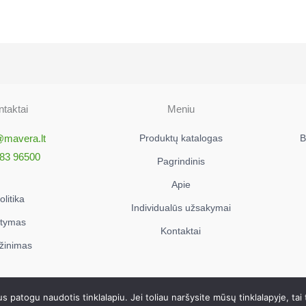
taktai
Meniu
@mavera.lt
Produktų katalogas
B
83 96500
Pagrindinis
Apie
litika
Individualūs užsakymai
atymas
Kontaktai
ąžinimas
W)
patogu naudotis tinklalapiu. Jei toliau naršysite mūsų tinklalapyje, tai