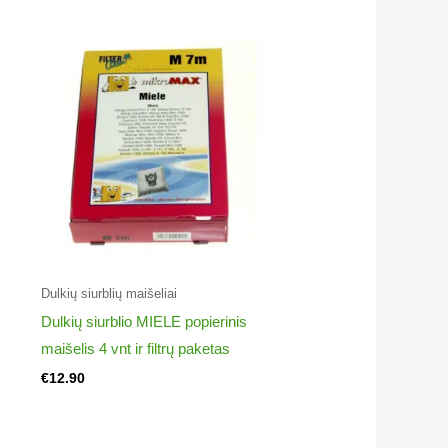
Dulkių siurblių maišeliai
Dulkių siurblio MIELE popierinis
maišelis 4 vnt ir filtrų paketas
€
12.90