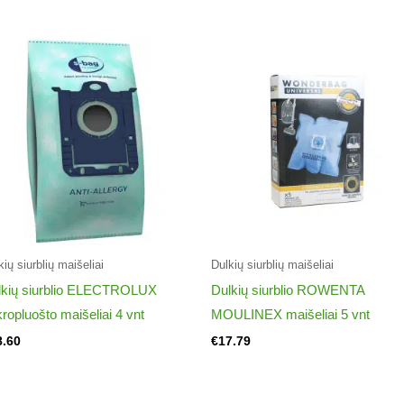
W)
W)
W)
GO
GO
kių siurblių maišeliai
Dulkių siurblių maišeliai
GO
lkių siurblio ELECTROLUX
Dulkių siurblio ROWENTA
ropluošto maišeliai 4 vnt
MOULINEX maišeliai 5 vnt
GO
8.60
€
17.79