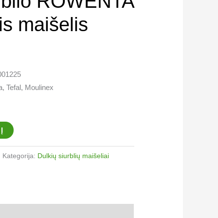
urblio ROWENTA
s maišelis
001225
, Tefal, Moulinex
Į
Kategorija:
Dulkių siurblių maišeliai