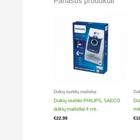
Panašūs produktai
Rowenta RO1823Y1/4Q0
VACUUM CLEANER MINI SPACE (1500
Rowenta RO1855R1/4Q0
VACUUM CLEANER MINI SPACE (1600
Rowenta RO1855Y1/4Q0
VACUUM CLEANER MINI SPACE (1600
Rowenta RO52274A/4Q0
VACUUM CLEANER COMPACTEO ER
Rowenta RO5227R1/4Q0
VACUUM CLEANER COMPACTEO ER
Rowenta RO5259R1/4Q0
Dulkių siurblių maišeliai
Dul
VACUUM CLEANER COMPACTEO ER
Dulkių siurblio PHILIPS, SAECO
Du
Rowenta RO5295R1/4Q0
dulkių maišeliai 4 vnt.
mik
VACUUM CLEANER COMPACTEO ER
€
22.99
€
1
Rowenta RO1717R1/4Q0
VACUUM CLEANER COMPACTEO
Rowenta RO1717Y1/4Q0