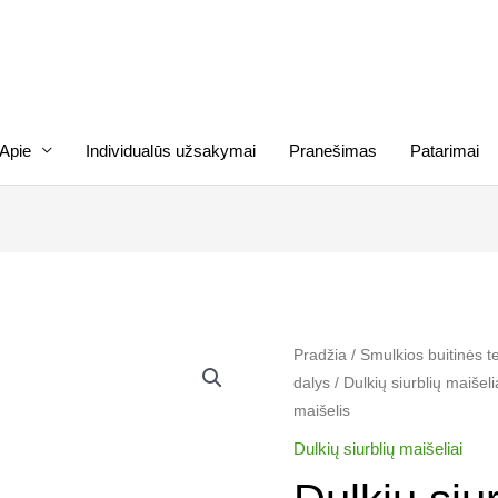
Apie
Individualūs užsakymai
Pranešimas
Patarimai
produkto
Pradžia
/
Smulkios buitinės t
dalys
/
Dulkių siurblių maišeli
kiekis:
maišelis
Dulkių
siurblio
Dulkių siurblių maišeliai
ROWENTA