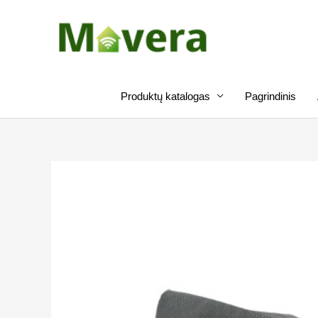
Pereiti
prie
turinio
Produktų katalogas
Pagrindinis