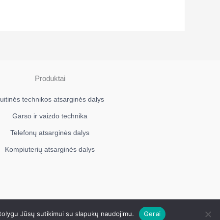
Produktai
uitinės technikos atsarginės dalys
Garso ir vaizdo technika
Telefonų atsarginės dalys
Kompiuterių atsarginės dalys
Mavera.lt
 tolygu Jūsų sutikimui su slapukų naudojimu.
Gerai