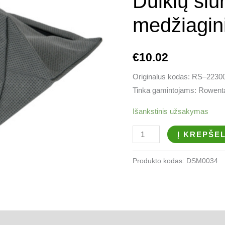
Dulkių si
medžiaginis
maišelis
medžiagini
€
10.02
Originalus kodas:
RS
–
2230
Tinka gamintojams: Rowenta
Išankstinis užsakymas
Į KREPŠEL
Produkto kodas:
DSM0034