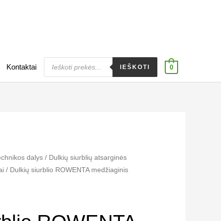
Products
Kontaktai
search
IEŠKOTI
0
echnikos dalys
/
Dulkių siurblių atsarginės
ai
/ Dulkių siurblio ROWENTA medžiaginis