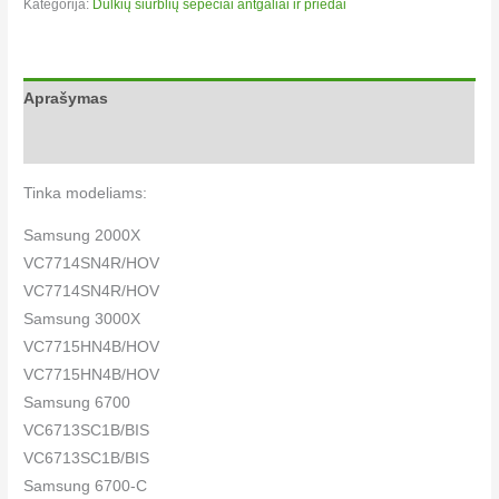
Kategorija:
Dulkių siurblių šepečiai antgaliai ir priedai
Aprašymas
Papildoma informacija
Tinka modeliams:
Samsung 2000X
VC7714SN4R/HOV
VC7714SN4R/HOV
Samsung 3000X
VC7715HN4B/HOV
VC7715HN4B/HOV
Samsung 6700
VC6713SC1B/BIS
VC6713SC1B/BIS
Samsung 6700-C