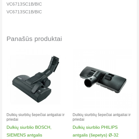
VC6713SC1B/BIC
VC6713SC1B/BIC
Samsung 6800
VC6013SN1R/BIS
VC6013SN1R/BIS
Panašūs produktai
Samsung 6800-1
VC6013SN1S/BIS
VC6013SN1S/BIS
Samsung 865/344(VC-7716V)
VC7716VN3S/NKM
VC7716VN3S/NKM
Samsung 865/842(VC-7716VN)
VC7716VC3S/NKM
VC7716VC3S/NKM
Samsung A 90
Dulkių siurblių šepečiai antgaliai ir
Dulkių siurblių šepečiai antgaliai ir
priedai
priedai
VC7113SN3B/FAK
Dulkių siurblio BOSCH,
Dulkių siurblio PHILIPS
VC7113SN3B/FAK
SIEMENS antgalis
antgalis (šepetys) Ø-32
Samsung A 90