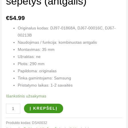
šepetys (antgalis)
€
54.99
Originalus kodas: DJ97-01868A, DJ67-00016C, DJ67-
00213B
Naudojimas / funkcija: kombinuotas antgalis
Montavimas: 35 mm
Užraktas: ne
Plotis: 290 mm
Papildoma: originalas
Tinka gamintojams: Samsung
Pristatymo laikas: 1-2 savaitės
Išankstinis užsakymas
Į KREPŠELĮ
Produkto kodas:
DSA0032