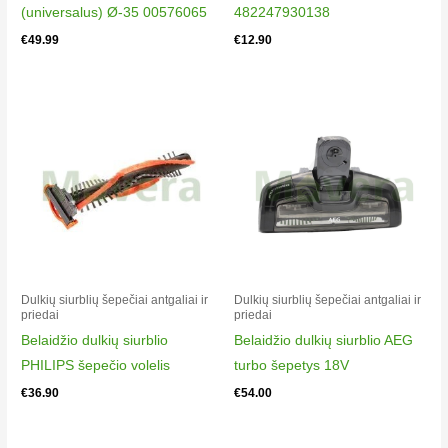
(universalus) Ø-35 00576065
482247930138
VC7113SN3B/FAN
€
49.99
€
12.90
VC7113SN3B/FAN
Samsung A 90
VC7113SN3B/FAT
VC7113SN3B/FAT
Samsung A 90
VC7113SN4B/FAN
VC7113SN4B/FAN
Samsung A 90
VC7115SN3B/FAK
VC7115SN3B/FAK
Samsung A 90
Dulkių siurblių šepečiai antgaliai ir
Dulkių siurblių šepečiai antgaliai ir
priedai
priedai
VC7115SN3B/FAT
Belaidžio dulkių siurblio
Belaidžio dulkių siurblio AEG
VC7115SN3B/FAT
PHILIPS šepečio volelis
turbo šepetys 18V
Samsung A 90 ELEC
VC7113HN3S/FAK
€
36.90
€
54.00
VC7113HN3S/FAK
Samsung A 90 ELEC