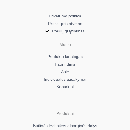
VC6815VN3B/FAK
VC6815VN3B/FAK
Privatumo politika
Samsung A 92 ELEC
Prekių pristatymas
VC6816VN3B/FAK
Prekių grąžinimas
VC6816VN3B/FAK
Samsung A94 ELECTRONIC
Meniu
VC6916VN3B/FAK
Produktų katalogas
VC6916VN3B/FAK
Samsung AC-3200
Pagrindinis
VC5513SN1P/KOB
Apie
VC5513SN1P/KOB
Individualūs užsakymai
Samsung AC-3400
Kontaktai
VC5513SN1Y/KOB
VC5513SN1Y/KOB
Samsung AC-3800
Produktai
VC5513VN1B/KOB
VC5513VN1B/KOB
Buitinės technikos atsarginės dalys
Samsung ALTO FORCE 100