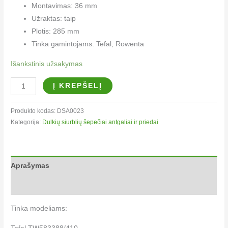
Montavimas: 36 mm
Užraktas: taip
Plotis: 285 mm
Tinka gamintojams: Tefal, Rowenta
Išankstinis užsakymas
Į KREPŠELĮ
Produkto kodas:
DSA0023
Kategorija:
Dulkių siurblių šepečiai antgaliai ir priedai
Aprašymas
Papildoma informacija
Tinka modeliams: