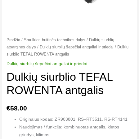
Pradžia
/
Smulkios buitinės technikos dalys
/
Dulkių siurblių
atsarginės dalys
/
Dulkių siurblių šepečiai antgaliai ir priedai
/ Dulkių
siurblio TEFAL ROWENTA antgalis
Dulkių siurblių šepečiai antgaliai ir priedai
Dulkių siurblio TEFAL
ROWENTA antgalis
€
58.00
Originalus kodas: ZR903801,
RS
–
RT3511, RS-RT4141
Naudojimas / funkcija: kombinuotas antgalis, kietos
grindys, kilimas