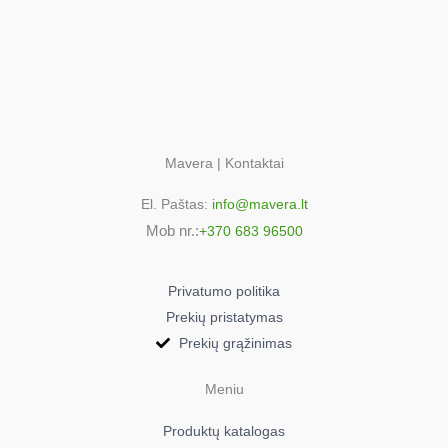
Tefal TW7232EA/411
VACUUM CLEANER X TREM POWER CYCLONIC
Tefal TW7244EA/410
VACUUM CLEANER X TREM POWER CYCLONIC
Tefal TW7244EA/411
VACUUM CLEANER X TREM POWER CYCLONIC
Tefal TW7253EA/411
Mavera | Kontaktai
VACUUM CLEANER SILENCE FORCE CYCLONIC
El. Paštas:
info@mavera.lt
Tefal TW7256EA/411
Mob nr.:
VACUUM CLEANER SILENCE FORCE CYCLONIC
+370 683 96500
Tefal TW7260EA/411
VACUUM CLEANER SILENCE FORCE CYCLONIC
Privatumo politika
Tefal TW7266EA/410
Prekių pristatymas
VACUUM CLEANER X TREM POWER CYCLONIC
Prekių grąžinimas
Tefal TW7266EA/411
VACUUM CLEANER X TREM POWER CYCLONIC
Meniu
Tefal TW7272EA/411
Produktų katalogas
VACUUM CLEANER SILENCE FORCE CYCLONIC