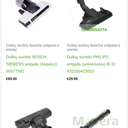
Tefal TW6477RA/410
VACUUM CLEANER SILENCE FORCE
Tefal TW6491EA/410
VACUUM CLEANER SILENCE FORCE
Tefal TW6493EA/410
IŠPARDUOTA
VACUUM CLEANER SILENCE FORCE
Tefal TW6843EA/410
Dulkių siurblių šepečiai antgaliai ir
Dulkių siurblių šepečiai antgaliai ir
priedai
priedai
VACUUM CLEANER X-TREM POWER
Dulkių siurblio BOSCH,
Dulkių siurblio PHILIPS
Tefal TW6843EA/411
SIEMENS antgalis (šepetys)
antgalis (universalus) Ø-32
VACUUM CLEANER X-TREM POWER
00577592
432200423810
Tefal TW6861EA/410
€
89.90
€
29.99
VACUUM CLEANER X-TREM POWER
Tefal TW6861EA/411
VACUUM CLEANER X-TREM POWER
Tefal TW6883EA/411
VACUUM CLEANER X-TREM POWER
Tefal TW6885EA/410
VACUUM CLEANER X-TREM POWER