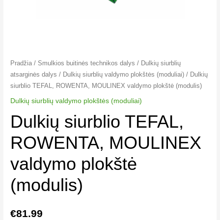
Pradžia
/
Smulkios buitinės technikos dalys
/
Dulkių siurblių
atsarginės dalys
/
Dulkių siurblių valdymo plokštės (moduliai)
/ Dulkių
siurblio TEFAL, ROWENTA, MOULINEX valdymo plokštė (modulis)
Dulkių siurblių valdymo plokštės (moduliai)
Dulkių siurblio TEFAL,
ROWENTA, MOULINEX
valdymo plokštė
(modulis)
€
81.99