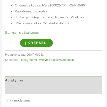
Originalus kodas: FS-9100025704, RS-RH5864
Papildoma: originalas
Tinka gamintojams: Tefal, Rowenta, Moulinex
Pristatymo laikas: 2-5 darbo dienos
Išankstinis užsakymas
Į KREPŠELĮ
Produkto kodas:
DSVPM0041
Kategorija:
Dulkių siurblių valdymo plokštės (moduliai)
Aprašymas
Papildoma informacija
Tinka modeliams: