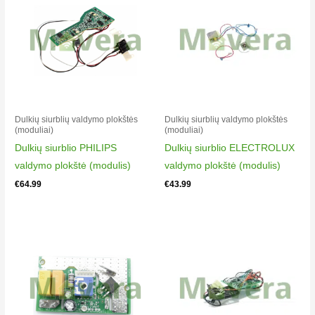
Rowenta RH6545WH/BA0
VACUUM CLEANER AIRFORCE LIGHT (14,4V)
Rowenta RH6547WH/BA0
VACUUM CLEANER AIRFORCE LIGHT (14,4V)
Moulinex MS6543WH/BA0
VACUUM CLEANER AIRFORCE LIGHT (14,4V)
Moulinex MS6545WI/BA0
Dulkių siurblių valdymo plokštės
Dulkių siurblių valdymo plokštės
(moduliai)
(moduliai)
VACUUM CLEANER AIRFORCE LIGHT (14,4V)
Dulkių siurblio PHILIPS
Dulkių siurblio ELECTROLUX
valdymo plokštė (modulis)
valdymo plokštė (modulis)
€
64.99
€
43.99