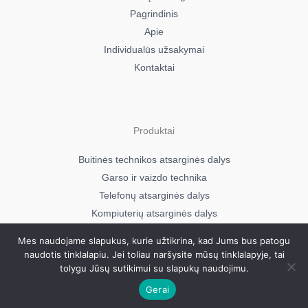
Pagrindinis
Apie
Individualūs užsakymai
Kontaktai
Produktai
Buitinės technikos atsarginės dalys
Garso ir vaizdo technika
Telefonų atsarginės dalys
Kompiuterių atsarginės dalys
Mes naudojame slapukus, kurie užtikrina, kad Jums bus patogu
naudotis tinklalapiu. Jei toliau naršysite mūsų tinklalapyje, tai
Visos teisės saugomos © 2026
tolygu Jūsų sutikimui su slapukų naudojimu.
Mavera.lt
Gerai