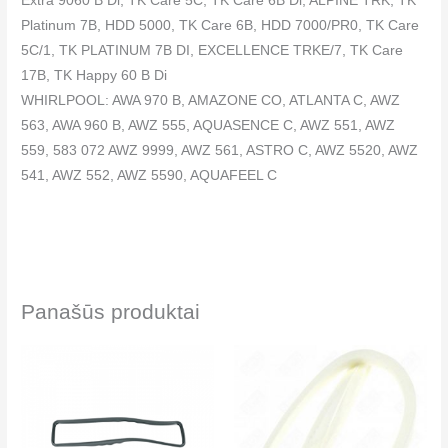
Extra 9060 B Di, TK Care 5C, TK Care 6B Di, ALPINE TRK, TK
Platinum 7B, HDD 5000, TK Care 6B, HDD 7000/PR0, TK Care
5C/1, TK PLATINUM 7B DI, EXCELLENCE TRKE/7, TK Care
17B, TK Happy 60 B Di
WHIRLPOOL: AWA 970 B, AMAZONE CO, ATLANTA C, AWZ
563, AWA 960 B, AWZ 555, AQUASENCE C, AWZ 551, AWZ
559, 583 072 AWZ 9999, AWZ 561, ASTRO C, AWZ 5520, AWZ
541, AWZ 552, AWZ 5590, AQUAFEEL C
Panašūs produktai