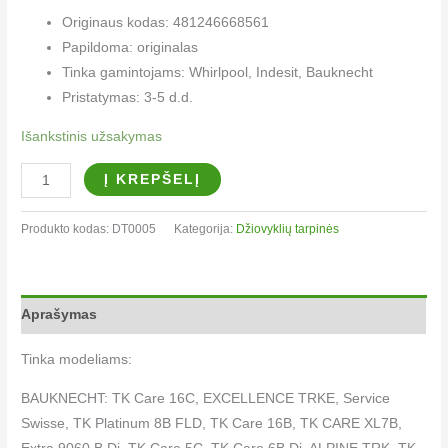
Originaus kodas: 481246668561
Papildoma: originalas
Tinka gamintojams: Whirlpool, Indesit, Bauknecht
Pristatymas: 3-5 d.d.
Išankstinis užsakymas
Į KREPŠELĮ
Produkto kodas:
DT0005
Kategorija:
Džiovyklių tarpinės​​
Aprašymas
Tinka modeliams:
BAUKNECHT: TK Care 16C, EXCELLENCE TRKE, Service
Swisse, TK Platinum 8B FLD, TK Care 16B, TK CARE XL7B,