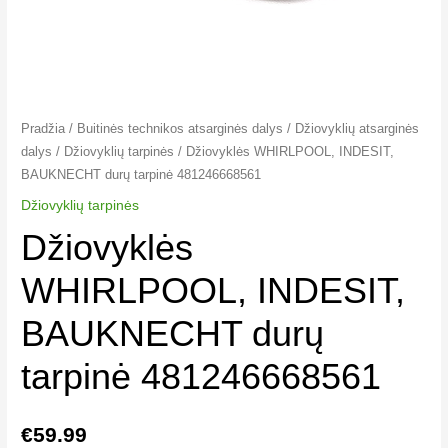
Pradžia
/
Buitinės technikos atsarginės dalys
/
Džiovyklių atsarginės
dalys
/
Džiovyklių tarpinės​​
/ Džiovyklės WHIRLPOOL, INDESIT,
BAUKNECHT durų tarpinė 481246668561
Džiovyklių tarpinės​​
Džiovyklės
WHIRLPOOL, INDESIT,
BAUKNECHT durų
tarpinė 481246668561
€
59.99