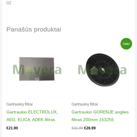
02
Electrolux EFP90436OX
942150477
03
Panašūs produktai
Electrolux LFP226W
942150763
Original
Current
Sale!
price
price
00
was:
is:
Electrolux LFP226X
€31.99.
€26.99.
942150734
00
Electrolux LFP229X
942150735
00
Electrolux LFP229X
Gartraukių filtrai
Gartraukių filtrai
942150854
Gartraukio ELECTROLUX,
Gartraukio GORENJE anglies
00
AEG, ELICA, ADEK filtras
filtras 200mm 153255
AEG ADF6050AB
€
21.90
€
31.99
€
26.99
942150473