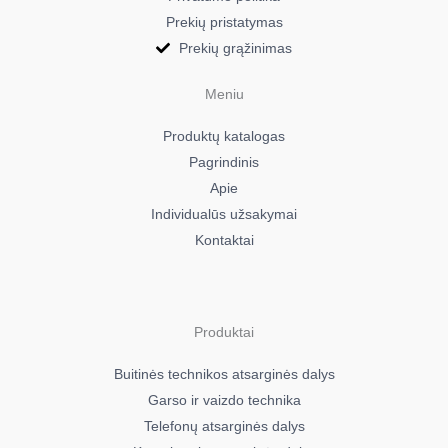
00
Prekių pristatymas
AEG DPB5651W
Prekių grąžinimas
942150845
00
Meniu
AEG DPB5950M
Produktų katalogas
942150550
Pagrindinis
04
Apie
AEG DPB5950M/A
Individualūs užsakymai
942150634
Kontaktai
02
AEG GD5650P
942150578
01
Produktai
AEG GD5950P
942150577
Buitinės technikos atsarginės dalys
02
Garso ir vaizdo technika
AEG X66164MP1
Telefonų atsarginės dalys
942150441