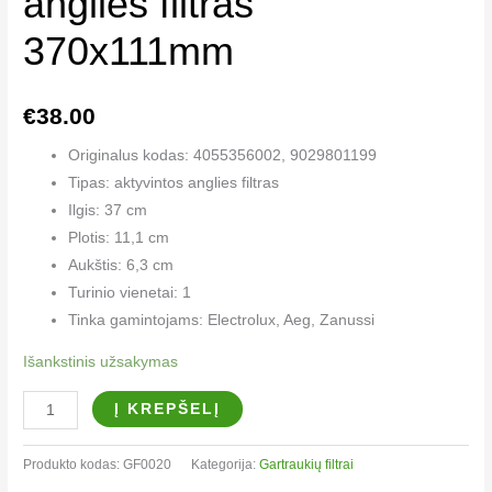
anglies filtras
370x111mm
€
38.00
Originalus kodas: 4055356002, 9029801199
Tipas: aktyvintos anglies filtras
Ilgis: 37 cm
Plotis: 11,1 cm
Aukštis: 6,3 cm
Turinio vienetai: 1
Tinka gamintojams: Electrolux, Aeg, Zanussi
Išankstinis užsakymas
Į KREPŠELĮ
Produkto kodas:
GF0020
Kategorija:
Gartraukių filtrai