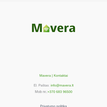
00
AEG DPB3631M
942150702
00
AEG DPB3930M
942150552
03
AEG DPB3931M
942150703
00
AEG DPB5650M
942150551
02
Mavera | Kontaktai
AEG DPB5650M/A
El. Paštas:
info@mavera.lt
942150476
Mob nr.:
+370 683 96500
00
AEG DPB5651M
942150844
Privatumo politika