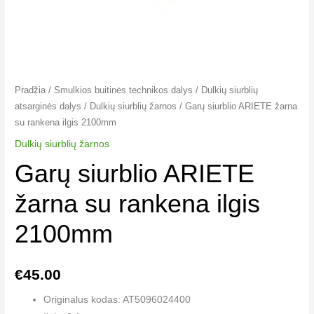
Pradžia
/
Smulkios buitinės technikos dalys
/
Dulkių siurblių
atsarginės dalys
/
Dulkių siurblių žarnos
/ Garų siurblio ARIETE žarna
su rankena ilgis 2100mm
Dulkių siurblių žarnos
Garų siurblio ARIETE
žarna su rankena ilgis
2100mm
€
45.00
Originalus kodas: AT5096024400