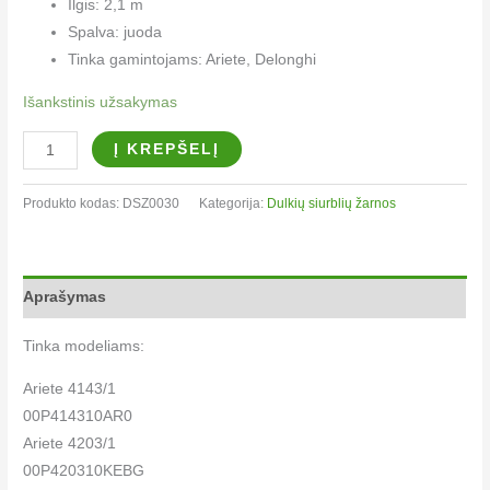
Ilgis: 2,1 m
Spalva: juoda
Tinka gamintojams: Ariete, Delonghi
Išankstinis užsakymas
Į KREPŠELĮ
Produkto kodas:
DSZ0030
Kategorija:
Dulkių siurblių žarnos
Aprašymas
Tinka modeliams:
Ariete 4143/1
00P414310AR0
Ariete 4203/1
00P420310KEBG