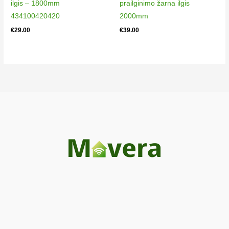
ilgis – 1800mm
prailginimo žarna ilgis
434100420420
2000mm
€
29.00
€
39.00