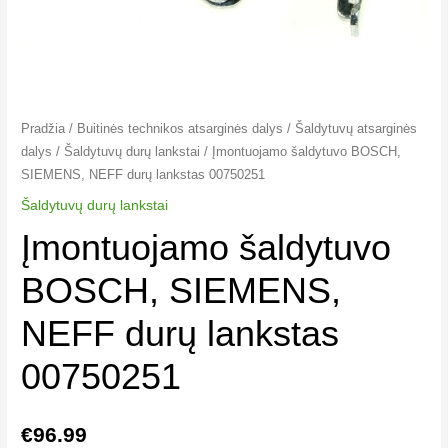
Pradžia
/
Buitinės technikos atsarginės dalys
/
Šaldytuvų atsarginės
dalys
/
Šaldytuvų durų lankstai
/ Įmontuojamo šaldytuvo BOSCH,
SIEMENS, NEFF durų lankstas 00750251
Šaldytuvų durų lankstai
Įmontuojamo šaldytuvo
BOSCH, SIEMENS,
NEFF durų lankstas
00750251
€
96.99