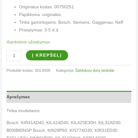
Originalus kodas: 00750251
Papildoma: originalas
Tinka gamintojams: Bosch, Siemens, Gaggenau, Neff
Pristatymas: 3-5 d.d.
Išankstinis užsakymas
Į KREPŠELĮ
Produkto kodas:
SDL0006
Kategorija:
Šaldytuvų durų lankstai
Aprašymas
Tinka modeliams:
Bosch: KIR41AD40, KIL42AD40, KIL42SE30H, KIL32AD30,
B09IB80NSP Bosch, KIN28P60, KIS77AD30, KIR31ED30