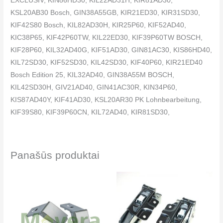
EXCLUSIV, KIN86HD30, KIL22AD31H, KIR81AD30,
KSL20AB30 Bosch, GIN38A55GB, KIR21ED30, KIR31SD30,
KIF42S80 Bosch, KIL82AD30H, KIR25P60, KIF52AD40,
KIC38P65, KIF42P60TW, KIL22ED30, KIF39P60TW BOSCH,
KIF28P60, KIL32AD40G, KIF51AD30, GIN81AC30, KIS86HD40,
KIL72SD30, KIF52SD30, KIL42SD30, KIF40P60, KIR21ED40
Bosch Edition 25, KIL32AD40, GIN38A55M BOSCH,
KIL42SD30H, GIV21AD40, GIN41AC30R, KIN34P60,
KIS87AD40Y, KIF41AD30, KSL20AR30 PK Lohnbearbeitung,
KIF39S80, KIF39P60CN, KIL72AD40, KIR81SD30,
KIF42P61HK, KIF42SD30, KIS77SD30, GIV21AD40Y,
KIS77SD40, KIS86SD30, KIL42AD30H, KIL82AD31H,
GIV11AD40, KIL22ED40 Bosch Edition 25, KSL20AW30, Bosch,
Panašūs produktai
KIR21VF30, GIV21AD30, KIL42AD31H, GIN38P60CN,
KIL32SD30, KIF42P60CN, GIN25P60, GIN81AC30R,
KIL72AD30H, KIL42ED40 Bosch Edition 25, KIR41SD40 Bosch,
KIF27P60, KIR41AD30, KIL22AD30H, KIF52AD30, KIR51AD40,
KIF86HD20R Bosch, KIR21GD30, KIS86AD40, KIF39P61HK,