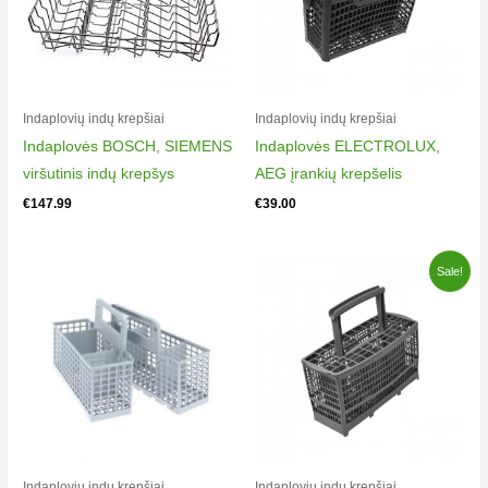
Indaplovių indų krepšiai​
Indaplovių indų krepšiai​
Indaplovės BOSCH, SIEMENS
Indaplovės ELECTROLUX,
viršutinis indų krepšys
AEG įrankių krepšelis
€
147.99
€
39.00
Original
Current
Sale!
price
price
was:
is:
€32.45.
€28.90.
Indaplovių indų krepšiai​
Indaplovių indų krepšiai​