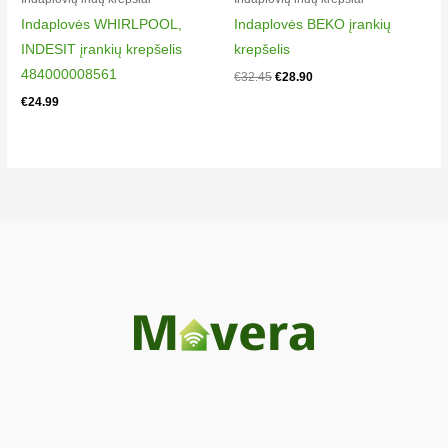
Indaplovės WHIRLPOOL,
Indaplovės BEKO įrankių
INDESIT įrankių krepšelis
krepšelis
484000008561
€
32.45
€
28.90
€
24.99