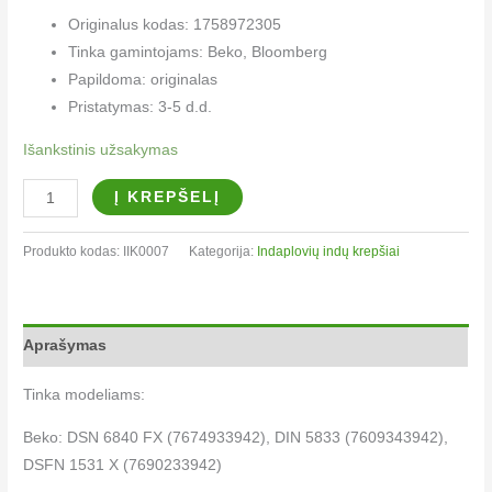
Originalus kodas: 1758972305
Tinka gamintojams: Beko, Bloomberg
Papildoma: originalas
Pristatymas: 3-5 d.d.
Išankstinis užsakymas
Į KREPŠELĮ
Produkto kodas:
IIK0007
Kategorija:
Indaplovių indų krepšiai​
Aprašymas
Tinka modeliams:
Beko: DSN 6840 FX (7674933942), DIN 5833 (7609343942),
DSFN 1531 X (7690233942)