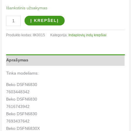
Išankstinis užsakymas
Į KREPŠELĮ
Produkto kodas:
IIK0015
Kategorija:
Indaplovių indų krepšiai​
Aprašymas
Tinka modeliams:
Beko DSFN6830
7603448342
Beko DSFN6830
7616743942
Beko DSFN6830
7693437642
Beko DSFN6830X