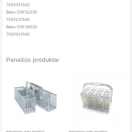
7693337642
Beko DSFS1530
7693137645
Beko DSFS6530
7692937645
Beko DSFS6530
7694937345
Beko DSFS6530S
Panašūs produktai
7695037345
Beko DSFS6531
7648437345
Beko DSFS6531B
7646837345
Beko DSFS6531S
7648337345
Beko DSFS6830
7609742645
Beko DSFS6830
Indaplovių indų krepšiai​
Indaplovių indų krepšiai​