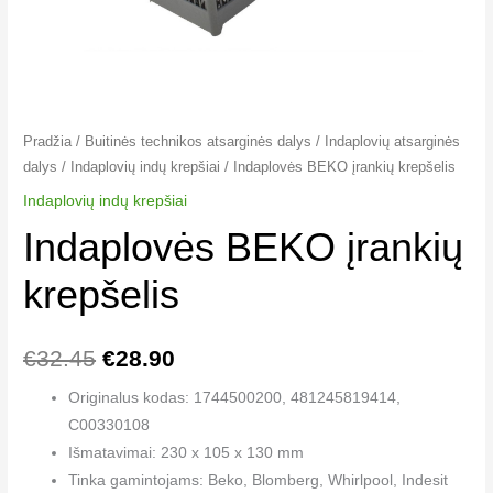
Pradžia
/
Buitinės technikos atsarginės dalys
/
Indaplovių atsarginės
dalys
/
Indaplovių indų krepšiai​
/ Indaplovės BEKO įrankių krepšelis
Indaplovių indų krepšiai​
Indaplovės BEKO įrankių
krepšelis
€
32.45
€
28.90
Originalus kodas: 1744500200, 481245819414,
C00330108
Išmatavimai: 230 x 105 x 130 mm
Tinka gamintojams: Beko, Blomberg, Whirlpool, Indesit