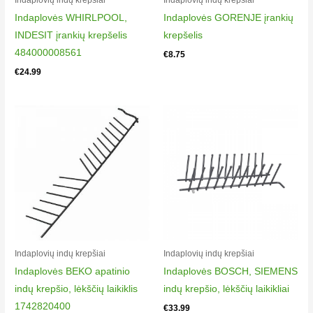
7695137345
Indaplovės WHIRLPOOL,
Indaplovės GORENJE įrankių
Beko DSFS6830S
INDESIT įrankių krepšelis
krepšelis
7695237345
484000008561
€
8.75
Beko DSFS6830X
€
24.99
7609842645
Beko DSN6833
7665747342
Beko DSN6833B
7665447342
Beko DSN6833X
7665547342
Beko DSN6834
7620547342
Beko DSN6834
Indaplovių indų krepšiai​
Indaplovių indų krepšiai​
7649743942
Indaplovės BEKO apatinio
Indaplovės BOSCH, SIEMENS
Beko DSN6834B
indų krepšio, lėkščių laikiklis
indų krepšio, lėkščių laikikliai
7620347342
1742820400
€
33.99
Beko DSN6834B