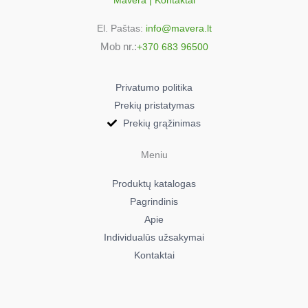
Mavera | Kontaktai
7646843942
El. Paštas:
info@mavera.lt
Beko DSS1300
Mob nr.:
+370 683 96500
7638383745
Beko DSS1300X
7638283745
Privatumo politika
Beko DSS1300XP
Prekių pristatymas
7690983955
Prekių grąžinimas
Beko DSS1301
7652443955
Meniu
Beko DSS1301X
Produktų katalogas
7651943955
Pagrindinis
Beko DSS1301XN
Apie
7643641655
Individualūs užsakymai
Beko DSS1311
Kontaktai
7630441655
Beko DSS1311X
7630641655
Beko DSS1311XP