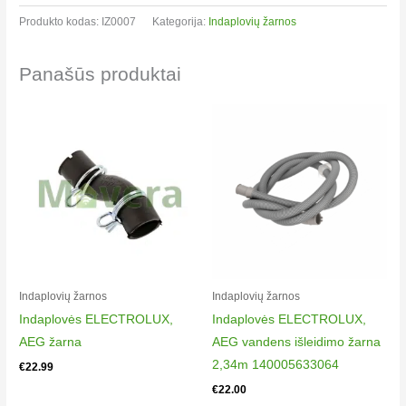
Produkto kodas:
IZ0007
Kategorija:
Indaplovių žarnos​
Panašūs produktai
Indaplovių žarnos​
Indaplovių žarnos​
Indaplovės ELECTROLUX,
Indaplovės ELECTROLUX,
AEG žarna
AEG vandens išleidimo žarna
2,34m 140005633064
€
22.99
€
22.00