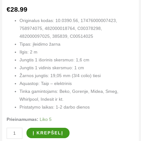
€
28.99
Originalus kodas: 10.0390.56, 17476000007423,
758974075, 482000018764, C00378298,
482000097025, 385839, C00514025
Tipas: įleidimo žarna
Ilgis: 2 m
Jungtis 1 išorinis skersmuo: 1,6 cm
Jungtis 1 vidinis skersmuo: 1 cm
Žarnos jungtis: 19,05 mm (3/4 colio) tiesi
Aquastop: Taip – elektrinis
Tinka gamintojams: Beko, Gorenje, Midea, Smeg,
Whirlpool, Indesit ir kt.
Pristatymo laikas: 1-2 darbo dienos
Prieinamumas:
Liko 5
Į KREPŠELĮ