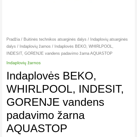
Pradžia
/
Buitinės technikos atsarginės dalys
/
Indaplovių atsarginės
dalys
/
Indaplovių žarnos​
/ Indaplovės BEKO, WHIRLPOOL,
INDESIT, GORENJE vandens padavimo žarna AQUASTOP
Indaplovių žarnos​
Indaplovės BEKO,
WHIRLPOOL, INDESIT,
GORENJE vandens
padavimo žarna
AQUASTOP