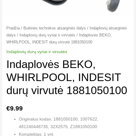
Pradžia
/
Buitinės technikos atsarginės dalys
/
Indaplovių atsarginės
dalys
/
Indaplovių durų vyriai ir virvutės​
/ Indaplovės BEKO,
WHIRLPOOL, INDESIT durų virvutė 1881050100
Indaplovių durų vyriai ir virvutės​
Indaplovės BEKO,
WHIRLPOOL, INDESIT
durų virvutė 1881050100
€
9.99
Originalus kodas: 1881050100, 1007622,
481240448735, 32X2575, Z1881050100
Komplektas: 1 vnt.