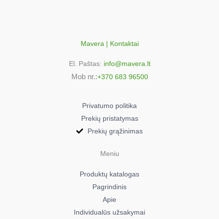
6284837000
Beko 3506BI
6295842200
Beko 3506BIX
Mavera | Kontaktai
6295833000
El. Paštas:
info@mavera.lt
Beko 3506BW
Mob nr.:
+370 683 96500
6283837000
Beko 3506BW
6294842200
Privatumo politika
Beko 3506LL
Prekių pristatymas
6296883000
Prekių grąžinimas
Beko 3506LL
6296883100
Meniu
Beko 3507B/2
Produktų katalogas
6257824300
Pagrindinis
Beko 3507LL
Apie
6263826000
Individualūs užsakymai
Beko 3513CLL