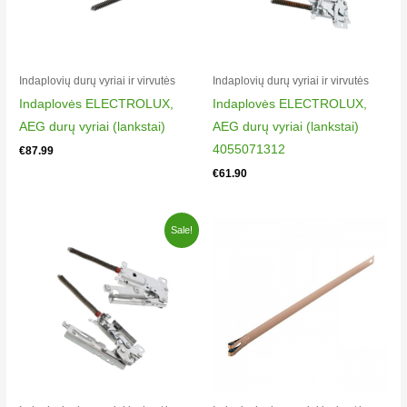
6246843200
Beko 3503LL
6237826000
Beko 3503LL
Indaplovių durų vyriai ir virvutės​
Indaplovių durų vyriai ir virvutės​
6237883000
Indaplovės ELECTROLUX,
Indaplovės ELECTROLUX,
Beko 3503LL
AEG durų vyriai (lankstai)
AEG durų vyriai (lankstai)
6296826000
4055071312
€
87.99
Beko 3503LL
€
61.90
6298826000
Beko 3503LL
Original
Current
Sale!
6298883000
price
price
was:
is:
Beko 3504BLL
€80.00.
€75.00.
6280883000
Beko 3504BLN
6248483000
Beko 3505B
6241442000
Beko 3505B