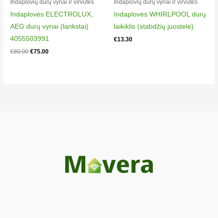
Indaplovių durų vyriai ir virvutės​
Indaplovių durų vyriai ir virvutės​
6282837000
Indaplovės ELECTROLUX,
Indaplovės WHIRLPOOL durų
Beko 3505B
AEG durų vyriai (lankstai)
laikiklis (stabdžių juostelė)
6297824000
4055503991
€
13.30
Beko 3505LL
€
80.00
€
75.00
6244426000
Beko 3505LL
6244483000
Beko 3505LL
6297826000
Beko 3505LL
6297883000
Beko 3506B
6281837000
Beko 3506B
6281842100
Beko 3506B
6296834000
Beko 3506BI