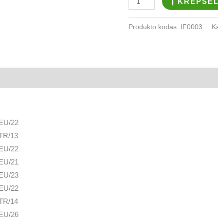
Į KREPŠEL
Produkto kodas:
IF0003
K
EU/22
TR/13
EU/22
EU/21
EU/23
EU/22
TR/14
EU/26