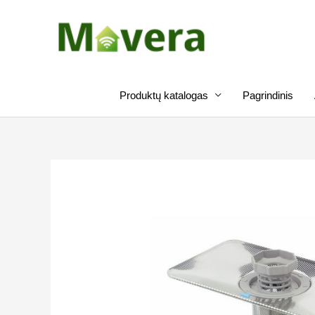
Pereiti
prie
turinio
Produktų katalogas
Pagrindinis