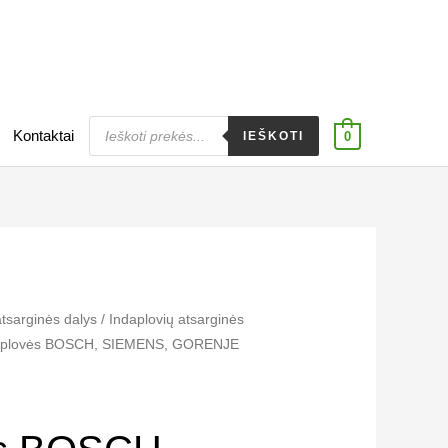
Products
Kontaktai
search
IEŠKOTI
0
atsarginės dalys
/
Indaplovių atsarginės
aplovės BOSCH, SIEMENS, GORENJE