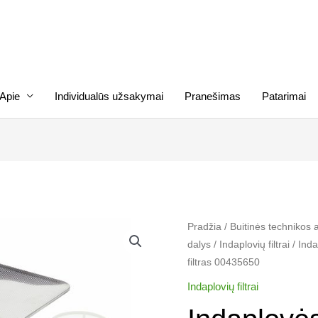
Apie
Individualūs užsakymai
Pranešimas
Patarimai
produkto
Pradžia
/
Buitinės technikos 
dalys
/
Indaplovių filtrai​
/ Ind
kiekis:
filtras 00435650
Indaplovės
BOSCH,
Indaplovių filtrai​
SIEMENS,