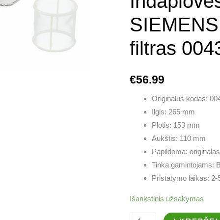
Indaplov
GORENJE
filtras
SIEMENS
00435650
filtras 00
€
56.99
Originalus kodas: 0
Ilgis: 265 mm
Plotis: 153 mm
Aukštis: 110 mm
Papildoma: originalas
Tinka gamintojams: B
Pristatymo laikas: 2-5
Išankstinis užsakymas