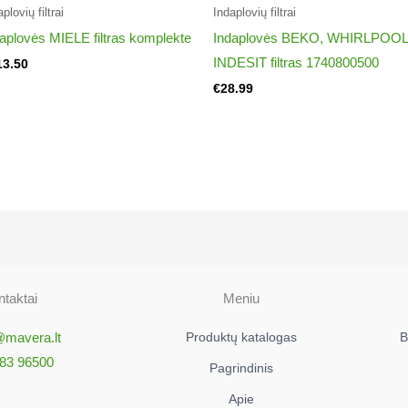
EU/28
plovių filtrai​
Indaplovių filtrai​
EU/31
aplovės MIELE filtras komplekte
Indaplovės BEKO, WHIRLPOOL
EU/36
INDESIT filtras 1740800500
13.50
GB/08
€
28.99
GB/08
EU/15
EU/15
EU/21
EU/23
EU/36
EU/26
EU/29
taktai
Meniu
EU/33
EU/37
@mavera.lt
Produktų katalogas
B
EU/37
83 96500
Pagrindinis
EU/22
GB/22
Apie