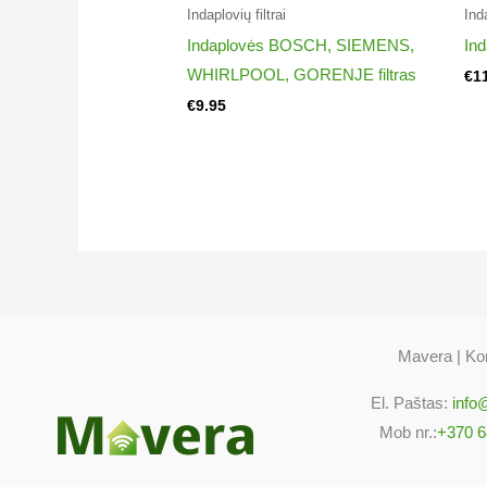
Bosch SGI33E35EU/26 Bosch SGI33E35
Indaplovių filtrai​
Inda
Bosch SGI33E35EU/29 Bosch SGI33E35
Indaplovės BOSCH, SIEMENS,
Ind
Bosch SGI33E35EU/33 Bosch SGI33E35
WHIRLPOOL, GORENJE filtras
€
1
Bosch SGI33E35EU/37 Bosch SGI43E02
€
9.95
Bosch SGI43E05EU/08 Bosch SGI43E05
Bosch SGI43E06GB/08 Bosch SGI43E15
Bosch SGI43E15EU/17 Bosch SGI43E17
Bosch SGI43E17EU/17 Bosch SGI43E25
Bosch SGI43E25EU/22 Bosch SGI43E25
Bosch SGI43E25EU/31 Bosch SGI43E25
Bosch SGI43E25EU/37 Bosch SGI43E45
Bosch SGI43E45EU/28 Bosch SGI43E45
Mavera | Kon
Bosch SGI43E45EU/31 Bosch SGI43E45
Bosch SGI43E45EU/36 Bosch SGI43E45
El. Paštas:
info
Bosch SGI43E55EU/36 Bosch SGI43E55
Mob nr.:
+370 6
Bosch SGI45E05EU/21 Bosch SGI45E05
Bosch SGI45E05EU/23 Bosch SGI45E12