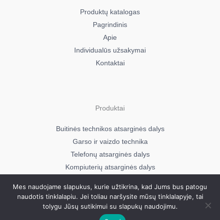
32901317
Produktų katalogas
Candy CDIN4S532PSE
Pagrindinis
32901472
Apie
Candy CDP1LS36XZ19T
Individualūs užsakymai
32001248
Kontaktai
Candy CDP1LS39WT
32001250
Candy CDP1LS39X19T
32001253
Produktai
Candy CDP1LS39XT
32001251
Buitinės technikos atsarginės dalys
Candy CDP2DS36WT
Garso ir vaizdo technika
32001259
Telefonų atsarginės dalys
Candy CDP2LS36EA47
Kompiuterių atsarginės dalys
32001274
Candy CDP2LS36EW47
Mes naudojame slapukus, kurie užtikrina, kad Jums bus patogu
naudotis tinklalapiu. Jei toliau naršysite mūsų tinklalapyje, tai
32001273
Visos teisės saugomos © 2026
tolygu Jūsų sutikimui su slapukų naudojimu.
Mavera.lt
Candy CDPN1D390SAK