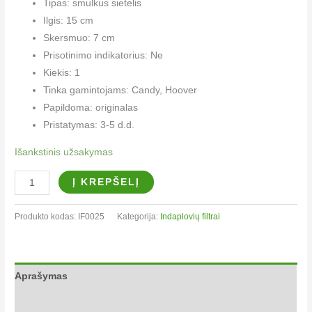
Tipas: smulkus sietelis
Ilgis: 15 cm
Skersmuo: 7 cm
Prisotinimo indikatorius: Ne
Kiekis: 1
Tinka gamintojams: Candy, Hoover
Papildoma: originalas
Pristatymas: 3-5 d.d.
Išankstinis užsakymas
Į KREPŠELĮ
Produkto kodas:
IF0025
Kategorija:
Indaplovių filtrai​
Aprašymas
Papildoma informacija