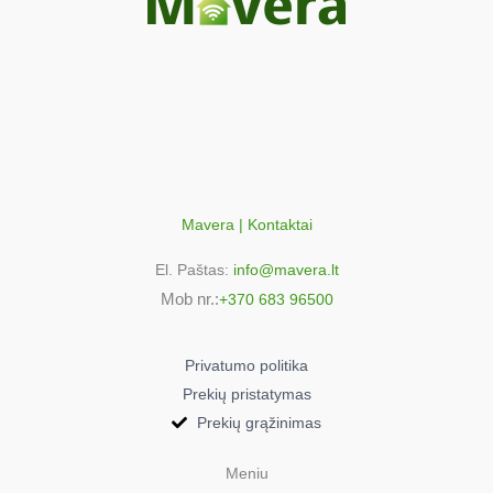
32901305
Candy CDIN2D520PB
32901313
Candy CDIN2D520PBE
32901433
Candy CDIN2L350PB47
32901301
Candy CDIN2L360PB
32900758
Mavera | Kontaktai
Candy CDIN2L360PB47
El. Paštas:
info@mavera.lt
32900771
Mob nr.:
+370 683 96500
Candy CDIN4D340PB
32901329
Candy CDIN4D530PB
Privatumo politika
32901319
Prekių pristatymas
Candy CDIN4D530PBE
Prekių grąžinimas
32901443
Candy CDIN4S532PS
Meniu