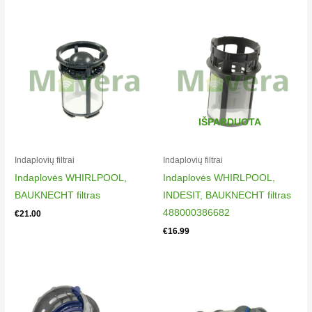
Candy CDI2D36T
32900723
Candy CDI2DS3647T
32900743
Candy CDI2DS36T
32900722
Candy CDI2L36SB47T
IŠPARDUOTA
32901377
Candy CDI2LS3547T
Indaplovių filtrai​
Indaplovių filtrai​
32900744
Indaplovės WHIRLPOOL,
Indaplovės WHIRLPOOL,
Candy CDI2LS3647T
BAUKNECHT filtras
INDESIT, BAUKNECHT filtras
32900739
488000386682
€
21.00
Candy CDI2LS36T
€
16.99
32900746
Candy CDI3615T
32900748
Candy CDIM5146T