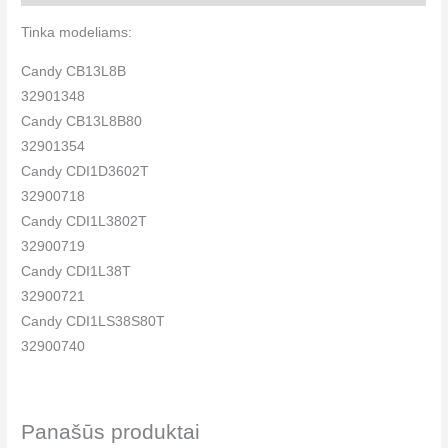
Tinka modeliams:
Candy CB13L8B
32901348
Candy CB13L8B80
32901354
Candy CDI1D3602T
32900718
Candy CDI1L3802T
32900719
Candy CDI1L38T
32900721
Candy CDI1LS38S80T
32900740
Candy CDI1LS38SA80T
32901385
Candy CDI2D34847T
Panašūs produktai
32900741