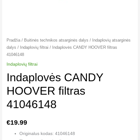
Pradžia
/
Buitinės technikos atsarginės dalys
/
Indaplovių atsarginės
dalys
/
Indaplovių filtrai​
/ Indaplovės CANDY HOOVER filtras
41046148
Indaplovių filtrai​
Indaplovės CANDY
HOOVER filtras
41046148
€
19.99
Originalus kodas: 41046148