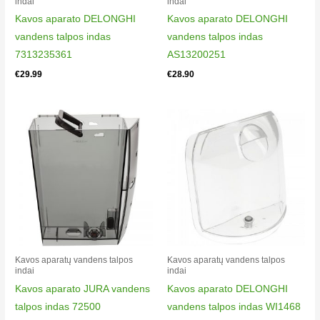
indai​
indai​
EQ.6 series 700, TE658509DE EQ.6 plus s800, TE615509DE
Kavos aparato DELONGHI
Kavos aparato DELONGHI
EQ.6 series 500
vandens talpos indas
vandens talpos indas
7313235361
AS13200251
€
29.99
€
28.90
Kavos aparatų vandens talpos
Kavos aparatų vandens talpos
indai​
indai​
Kavos aparato JURA vandens
Kavos aparato DELONGHI
talpos indas 72500
vandens talpos indas WI1468