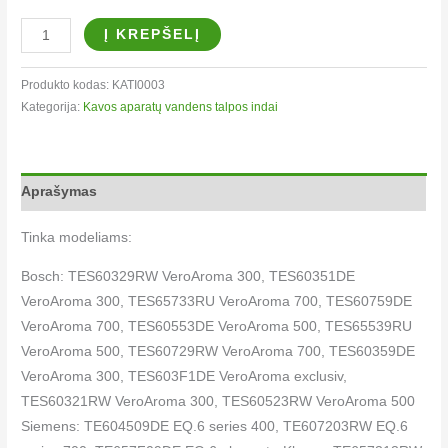
Į KREPŠELĮ
Produkto kodas:
KATI0003
Kategorija:
Kavos aparatų vandens talpos indai​
Aprašymas
Tinka modeliams:
Bosch: TES60329RW VeroAroma 300, TES60351DE
VeroAroma 300, TES65733RU VeroAroma 700, TES60759DE
VeroAroma 700, TES60553DE VeroAroma 500, TES65539RU
VeroAroma 500, TES60729RW VeroAroma 700, TES60359DE
VeroAroma 300, TES603F1DE VeroAroma exclusiv,
TES60321RW VeroAroma 300, TES60523RW VeroAroma 500
Siemens: TE604509DE EQ.6 series 400, TE607203RW EQ.6