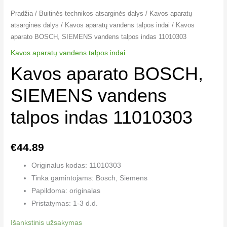
Pradžia
/
Buitinės technikos atsarginės dalys
/
Kavos aparatų
atsarginės dalys
/
Kavos aparatų vandens talpos indai​
/ Kavos
aparato BOSCH, SIEMENS vandens talpos indas 11010303
Kavos aparatų vandens talpos indai​
Kavos aparato BOSCH,
SIEMENS vandens
talpos indas 11010303
€
44.89
Originalus kodas: 11010303
Tinka gamintojams: Bosch, Siemens
Papildoma: originalas
Pristatymas: 1-3 d.d.
Išankstinis užsakymas