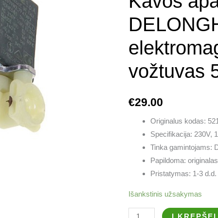
Kavos apa
elektromagnetinis
vožtuvas
DELONGH
5213218421
elektromag
vožtuvas 
€
29.00
Originalus kodas: 
Specifikacija: 230V, 
Tinka gamintojams: 
Papildoma: originalas
Pristatymas: 1-3 d.d.
Išankstinis užsakymas
Į KREPŠEL