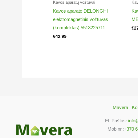
Kavos aparatų vožtuvai​
Kav
Kavos aparato DELONGHI
Ka
elektromagnetinis vožtuvas
ME
(komplektas) 5513225711
€
2
€
42.99
Mavera | Kon
El. Paštas:
info
Mob nr.:
+370 6