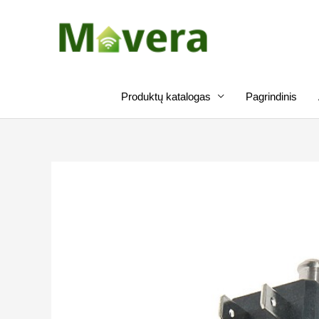
Pereiti
prie
turinio
Produktų katalogas
Pagrindinis