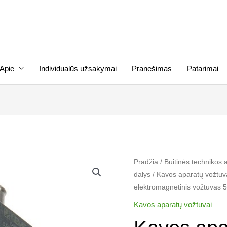
Apie
Individualūs užsakymai
Pranešimas
Patarimai
produkto
Pradžia
/
Buitinės technikos 
dalys
/
Kavos aparatų vožtuva
kiekis:
elektromagnetinis vožtuvas
Kavos
aparato
Kavos aparatų vožtuvai​
DELONGHI