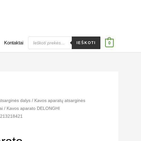
Products
Kontaktai
search
IEŠKOTI
0
atsarginės dalys
/
Kavos aparatų atsarginės
i​
/ Kavos aparato DELONGHI
 5213218421