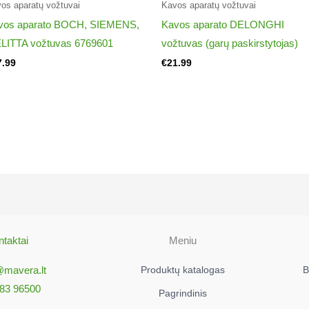
os aparatų vožtuvai​
Kavos aparatų vožtuvai​
vos aparato BOCH, SIEMENS,
Kavos aparato DELONGHI
LITTA vožtuvas 6769601
vožtuvas (garų paskirstytojas)
7.99
€
21.99
taktai
Meniu
@mavera.lt
Produktų katalogas
B
83 96500
Pagrindinis