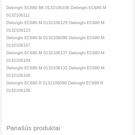
Delonghi EC680.BK 0132106106 Delonghi EC680.M
0132106111
Delonghi EC680.M 0132106129 Delonghi EC680.M
0132106123
Delonghi EC680.M 0132106095 Delonghi EC680.M
0132106107
Delonghi EC680.M 0132106137 Delonghi EC680.M
0132106104
Delonghi EC680.M 0132106132 Delonghi EC680.M
0132106100
Delonghi EC680.R 0132106096 Delonghi EC680.R
0132106105
Delonghi EC680.R 0132106163 Delonghi EC680.R
0132106108
Delonghi EC680.R 0132106112 Delonghi EC680.R 0132106130
Delonghi EC680.R 0132106124 Delonghi EC680.R
Panašūs produktai
0132106126