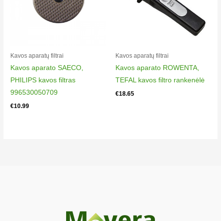
Delonghi ECA13100 0132212026 Delonghi ECA13200
0132212027
Delonghi ECA13300 0132213006 Delonghi ECA13400
0132214006
Delonghi ECA13500.N 0132215006 Delonghi ECA13500.S
Kavos aparatų filtrai​
Kavos aparatų filtrai​
0132215007
Kavos aparato SAECO,
Kavos aparato ROWENTA,
Delonghi ECA14000 0132212028 Delonghi ECA14200
PHILIPS kavos filtras
TEFAL kavos filtro rankenėlė
0132212029
996530050709
€
18.65
Delonghi ECA14300 0132213007 Delonghi ECA14400
€
10.99
0132214007
Delonghi ECA14500 0132215008 Delonghi ECAM21.110.B
0132213069
Delonghi ECAM21.110.B 0132213034 Delonghi
ECAM21.110.SB 0132213035
Delonghi ECAM21.110.W 0132213039 Delonghi ECAM21.117.B
0132213064
Delonghi ECAM21.117.B 0132213056 Delonghi
ECAM21.117.SB 0132213057