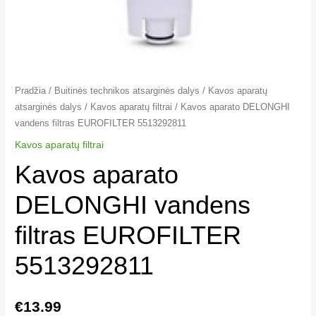
Pradžia
/
Buitinės technikos atsarginės dalys
/
Kavos aparatų
atsarginės dalys
/
Kavos aparatų filtrai​
/ Kavos aparato DELONGHI
vandens filtras EUROFILTER 5513292811
Kavos aparatų filtrai​
Kavos aparato
DELONGHI vandens
filtras EUROFILTER
5513292811
€
13.99