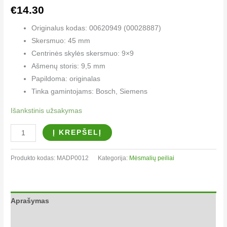
€
14.30
Originalus kodas: 00620949 (00028887)
Skersmuo: 45 mm
Centrinės skylės skersmuo: 9×9
Ašmenų storis: 9,5 mm
Papildoma: originalas
Tinka gamintojams: Bosch, Siemens
Išankstinis užsakymas
Į KREPŠELĮ
Produkto kodas:
MADP0012
Kategorija:
Mėsmalių peiliai
Aprašymas
Papildoma informacija