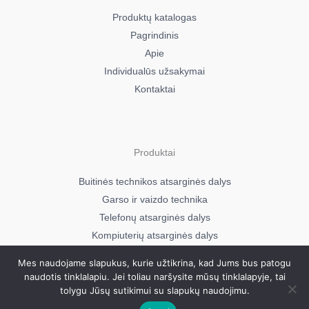
Bosch MUM4405CH/01
Produktų katalogas
Bosch MUM4405CH/02
Pagrindinis
Bosch MUM4405CH/03
Apie
Bosch MUM4405EU/01
Individualūs užsakymai
Bosch MUM4405EU/02
Kontaktai
Bosch MUM4405EU/03
Bosch MUM4405JP/02
Bosch MUM4405UC/01
Bosch MUM4405UC/02
Produktai
Bosch MUM4405UC/03
Bosch MUM4405UC/04
Buitinės technikos atsarginės dalys
Bosch MUM4405UC/08
Garso ir vaizdo technika
Bosch MUM4406/02
Telefonų atsarginės dalys
Bosch MUM4406/03
Kompiuterių atsarginės dalys
Bosch MUM4406/04
Bosch MUM4406/05
Mes naudojame slapukus, kurie užtikrina, kad Jums bus patogu
naudotis tinklalapiu. Jei toliau naršysite mūsų tinklalapyje, tai
Bosch MUM4406/07
Visos teisės saugomos © 2026
tolygu Jūsų sutikimui su slapukų naudojimu.
Mavera.lt
Bosch MUM4406/08