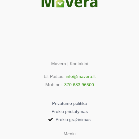
Bosch MUM4400EU/02
Bosch MUM4400EU/03
Bosch MUM4400EU/04
Bosch MUM4400EU/05
Bosch MUM4400RK/04
Bosch MUM4400RK/05
Bosch MUM4400UC(00)
Bosch MUM4400US/01
Bosch MUM4404/01
Mavera | Kontaktai
Bosch MUM4404/02
El. Paštas:
info@mavera.lt
Bosch MUM4404/03
Mob nr.:
+370 683 96500
Bosch MUM4405/01
Bosch MUM4405/02
Bosch MUM4405/03
Privatumo politika
Bosch MUM4405/04
Prekių pristatymas
Bosch MUM4405/05
Prekių grąžinimas
Bosch MUM4405/06
Bosch MUM4405/08
Meniu