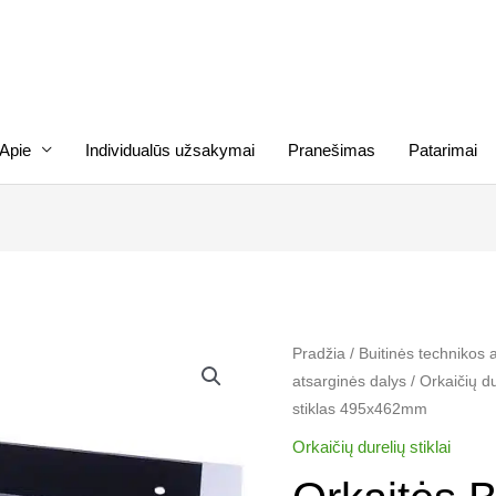
Apie
Individualūs užsakymai
Pranešimas
Patarimai
produkto
Pradžia
/
Buitinės technikos 
atsarginės dalys
/
Orkaičių dur
kiekis:
stiklas 495x462mm
Orkaitės
BEKO
Orkaičių durelių stiklai​
išorinis