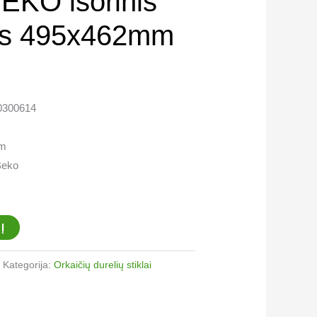
BEKO išorinis
las 495x462mm
10300614
cm
Beko
Į
Kategorija:
Orkaičių durelių stiklai​