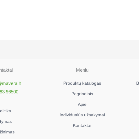
taktai
Meniu
@mavera.lt
Produktų katalogas
B
83 96500
Pagrindinis
Apie
litika
Individualūs užsakymai
atymas
Kontaktai
ąžinimas