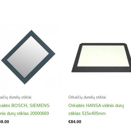
ičių durelių stiklai​
Orkaičių durelių stiklai​
kaitės BOSCH, SIEMENS
Orkaitės HANSA vidinis durų
inis durų stiklas 20000669
stiklas 515x405mm
59.00
€
84.00