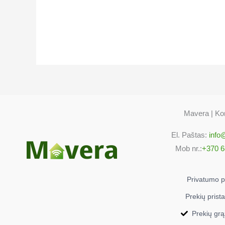
7786987616
Beko CSE53320DW
7786987607
Beko CSE54010DW
7786988402
Beko CSE54320GW
7786986202
Beko CSE56000GW
Mavera | Kon
7786982902
Beko CSE56100GW
El. Paštas:
info
7786988311
Mob nr.:
+370 6
Beko CSE57100GW
7786988301
Privatumo po
Beko CSE57101GW
7786988320
Prekių prist
Beko CSE57101GW
Prekių gr
7787187625