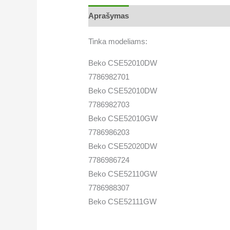
Aprašymas
Papildoma informacija
Tinka modeliams:
Beko CSE52010DW
7786982701
Beko CSE52010DW
7786982703
Beko CSE52010GW
7786986203
Beko CSE52020DW
7786986724
Beko CSE52110GW
7786988307
Beko CSE52111GW
7786988323
Beko CSE52121DW