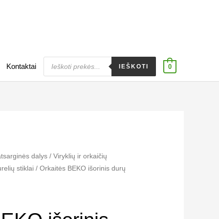
Products
Kontaktai
search
IEŠKOTI
0
atsarginės dalys
/
Viryklių ir orkaičių
elių stiklai​
/ Orkaitės BEKO išorinis durų