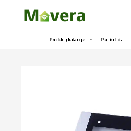
Pereiti
prie
turinio
Produktų katalogas
Pagrindinis