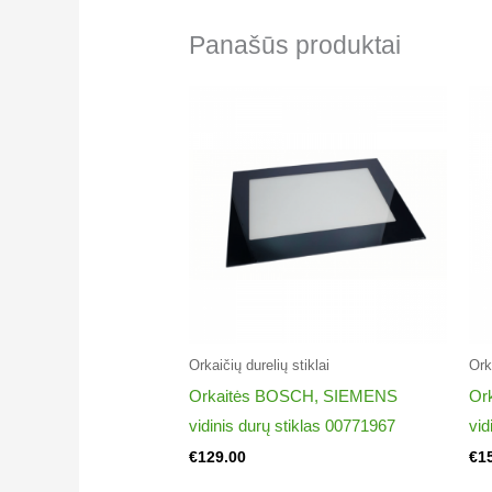
7786988322
Panašūs produktai
Beko CSE52320DW
7786986705
Beko CSE52321DW
7786986732
Beko CSE52322DW
7786986741
Beko CSE52322DW
7786986760
Beko CSE52325DW
7786986738
Beko CSE53010DW
Orkaičių durelių stiklai​
Orka
7786988401
Orkaitės BOSCH, SIEMENS
Or
Beko CSE53020GW
vidinis durų stiklas 00771967
vid
7716688302
€
129.00
€
1
Beko CSE53120DW