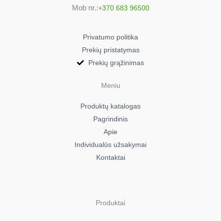
Mob nr.:
+370 683 96500
947942054
Electrolux ELK13032HV
947942054
Privatumo politika
Electrolux ELK13033HV
Prekių pristatymas
947942082
Prekių grąžinimas
Electrolux ELK13033HV
947942082
Meniu
Electrolux ELK13039HV
Produktų katalogas
947942140
Pagrindinis
Electrolux ELK13039HV
Apie
947942140
Individualūs užsakymai
Electrolux ELK13043HV
Kontaktai
947942073
Electrolux ELK13043HV
947942073
Electrolux ELK13320-HV
Produktai
940002208
Electrolux ELK13320HV