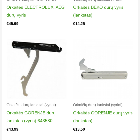
940002193
Orkaitės ELECTROLUX, AEG
Orkaitės BEKO durų vyris
Electrolux ELK13024HV
durų vyris
(lankstas)
947942011
€
45.99
€
14.25
Electrolux ELK13024HV
947942011
Electrolux ELK13025HV
940002194
Electrolux ELK13025HV
940002194
Electrolux ELK13026-HV
940002196
Electrolux ELK13026HV
940002196
Orkaičių durų lankstai (vyriai)
Orkaičių durų lankstai (vyriai)
Electrolux ELK13026HV
Orkaitės GORENJE durų
Orkaitės GORENJE durų vyris
940002196
lankstas (vyris) 643580
(lankstas)
Electrolux ELK13027HV
€
43.99
€
13.50
947942141
Electrolux ELK13027HV