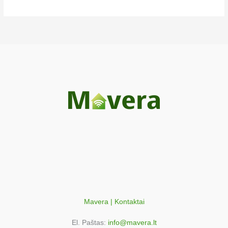
947942141
Electrolux ELK13028-HV
940002204
Electrolux ELK13028HV
940002204
Electrolux ELK13028HV
940002204
Electrolux ELK13029HV
940002205
Electrolux ELK13030-HV
940002206
Electrolux ELK13030HV
947942012
Electrolux ELK13031HV
947942013
Electrolux ELK13031HV
Mavera | Kontaktai
947942013
El. Paštas:
info@mavera.lt
Electrolux ELK13032HV