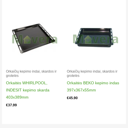
Electrolux 31345GM-WN
943003089
00
Electrolux 35146TG-MN
943003167
00
Electrolux 35146TG-WN
943003166
00
Electrolux 40035VD-WC
Orkaičių kepimo indai, skardos ir
Orkaičių kepimo indai, skardos ir
grotelės
grotelės
943004160
Orkaitės WHIRLPOOL,
Orkaitės BEKO kepimo indas
01
INDESIT kepimo skarda
397x367x55mm
Electrolux 40045FA-WN
403x389mm
943004140
€
45.90
00
€
37.99
Electrolux 40045VA-WN
943004134
00