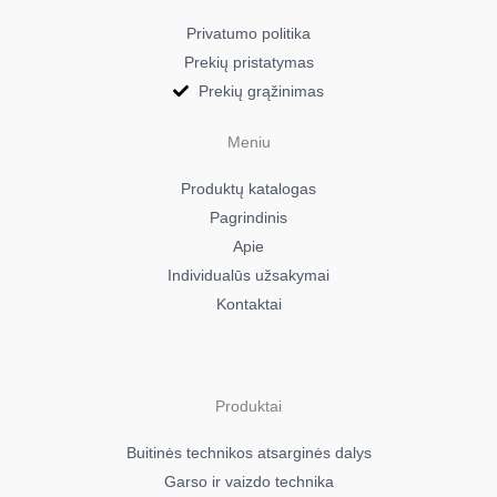
Electrolux 41365GR-WN
Privatumo politika
943004145
Prekių pristatymas
02
Prekių grąžinimas
Electrolux 47005VC-MN
943004221
Meniu
00
Produktų katalogas
Electrolux 47005VC-WN
943004220
Pagrindinis
00
Apie
Electrolux 47035VD-MN
Individualūs užsakymai
943004138
Kontaktai
00
Electrolux 47035VD-MN
943004314
Produktai
00
Electrolux 47035VD-WN
Buitinės technikos atsarginės dalys
943004137
Garso ir vaizdo technika
00