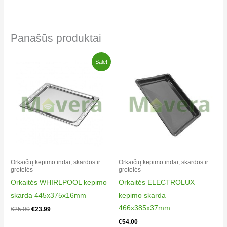
Electrolux 20045FA-WN
943004139
00
Panašūs produktai
Electrolux 20045VA-WN
943004133
Original
Current
Sale!
price
price
00
was:
is:
Electrolux 30005FA-W
€25.00.
€23.99.
943004159
01
Electrolux 30005VA-WN
943004162
01
Electrolux 30045VA-WN
Orkaičių kepimo indai, skardos ir
Orkaičių kepimo indai, skardos ir
grotelės
grotelės
943004142
Orkaitės WHIRLPOOL kepimo
Orkaitės ELECTROLUX
01
skarda 445x375x16mm
kepimo skarda
Electrolux 31345GM-MN
466x385x37mm
€
25.00
€
23.99
943003090
€
54.00
00