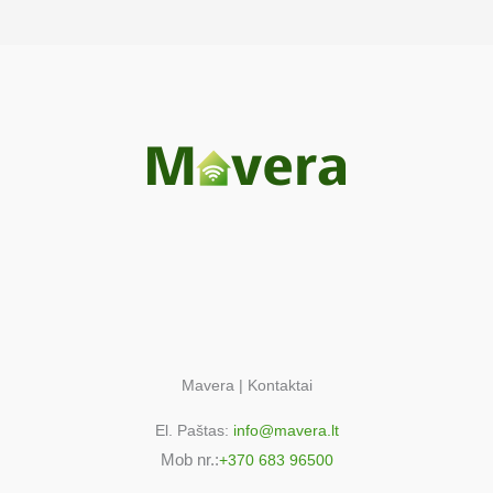
Electrolux 40045VD-MN
943004136
00
Electrolux 40045VD-WN
943004135
00
Electrolux 40045VD-WN
943004210
00
Electrolux 41005VD-MN
943004163
01
Electrolux 41035VD-WC
943004161
Mavera | Kontaktai
01
El. Paštas:
info@mavera.lt
Electrolux 41365GR-WN
Mob nr.:
943004144
+370 683 96500
02