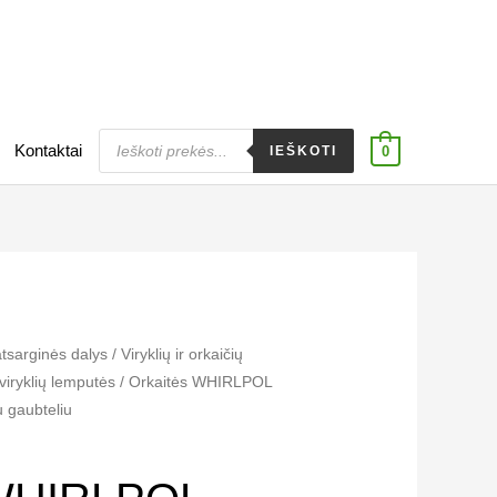
Products
Kontaktai
search
IEŠKOTI
0
atsarginės dalys
/
Viryklių ir orkaičių
 viryklių lemputės
/ Orkaitės WHIRLPOL
u gaubteliu