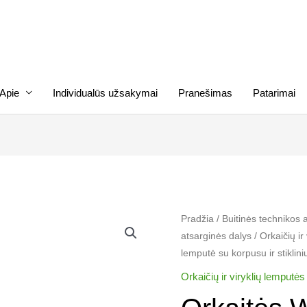
Apie
Individualūs užsakymai
Pranešimas
Patarimai
produkto
Pradžia
/
Buitinės technikos 
atsarginės dalys
/
Orkaičių ir
kiekis:
lemputė su korpusu ir stiklini
Orkaitės
WHIRLPOL
Orkaičių ir viryklių lemputės
lemputė