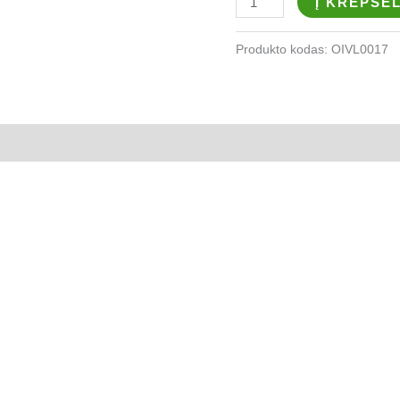
Į KREPŠEL
Produkto kodas:
OIVL0017