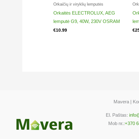
Whirlpool AKP 138/IX
Orkaičių ir viryklių lemputės
Ork
857713801505
Orkaitės ELECTROLUX, AEG
Or
Whirlpool AKP 139/IX
lemputė G9, 40W, 230V OSRAM
le
857713901504
€
10.99
€
2
Whirlpool AKP 139/IX
857713901505
Whirlpool AKP 139/IX
857713901506
Whirlpool AKP 140/IX
857714001503
Whirlpool AKP 140/IX
857714001504
Mavera | Kon
Whirlpool AKP 140/IX
857714001505
El. Paštas:
info
Whirlpool AKP 141/IX
Mob nr.:
+370 6
857714101502
Whirlpool AKP 141/IX