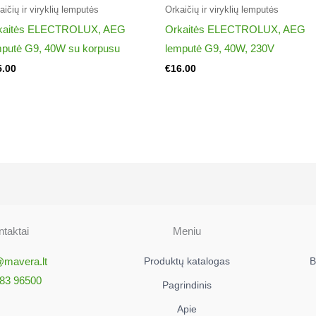
aičių ir viryklių lemputės
Orkaičių ir viryklių lemputės
kaitės ELECTROLUX, AEG
Orkaitės ELECTROLUX, AEG
mputė G9, 40W su korpusu
lemputė G9, 40W, 230V
5.00
€
16.00
taktai
Meniu
@mavera.lt
Produktų katalogas
B
83 96500
Pagrindinis
Apie