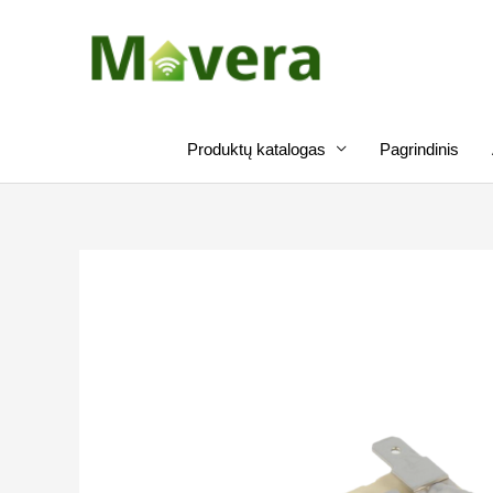
Pereiti
prie
turinio
Produktų katalogas
Pagrindinis