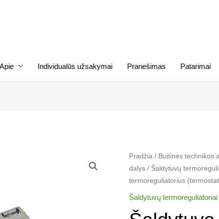
Apie
Individualūs užsakymai
Pranešimas
Patarimai
produkto
Pradžia
/
Buitinės technikos 
dalys
/
Šaldytuvų termoregulia
kiekis:
termoreguliatorius (termos
Šaldytuvo
BEKO
Šaldytuvų termoreguliatoriai​
termoreguliatorius