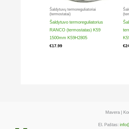
Šaldytuvų termoreguliatoriai​
Šal
(termostatai)
(te
Šaldytuvo termoreguliatorius
Ša
RANCO (termostatas) K59
ter
1500mm K59H2805
K5
€
17.99
€
2
Mavera | Kon
El. Paštas:
info