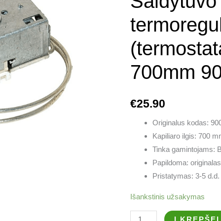
Šaldytuv
(termostatas),
K59,
termoregul
700mm
(termostat
9002754085
700mm 90
€
25.90
Originalus kodas: 9
Kapiliaro ilgis: 700 
Tinka gamintojams: 
Papildoma: originalas
Pristatymas: 3-5 d.d.
Išankstinis užsakymas
Į KREPŠEL