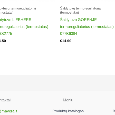
dytuvų termoreguliatoriai​
Šaldytuvų termoreguliatoriai​
rmostatai)
(termostatai)
ldytuvo LIEBHERR
Šaldytuvo GORENJE
moreguliatorius (termostatas)
termoreguliatorius (termostatas)
9S2775
077B6094
4.50
€
14.90
taktai
Meniu
@mavera.lt
Produktų katalogas
B