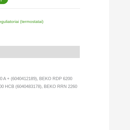
uliatoriai​ (termostatai)
 A + (6040412189), BEKO RDP 6200
00 HCB (6040483178), BEKO RRN 2260