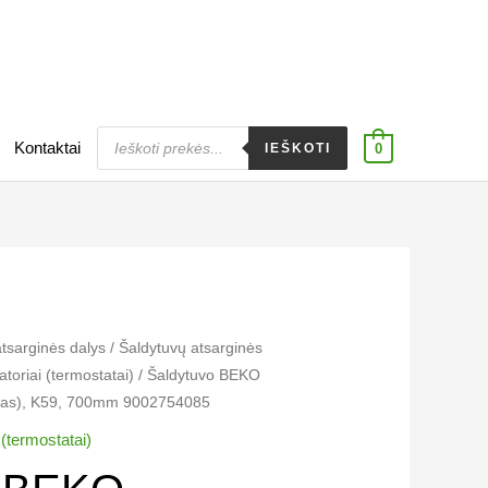
Products
Kontaktai
search
IEŠKOTI
0
atsarginės dalys
/
Šaldytuvų atsarginės
toriai​ (termostatai)
/ Šaldytuvo BEKO
tatas), K59, 700mm 9002754085
 (termostatai)