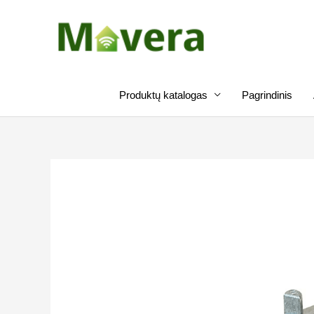
Pereiti
prie
turinio
Produktų katalogas
Pagrindinis