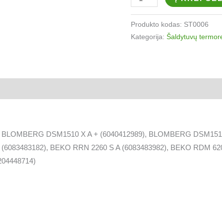
Produkto kodas:
ST0006
Kategorija:
Šaldytuvų termoreg
), BLOMBERG DSM1510 X A + (6040412989), BLOMBERG DSM1510
(6083483182), BEKO RRN 2260 S A (6083483982), BEKO RDM 62
204448714)