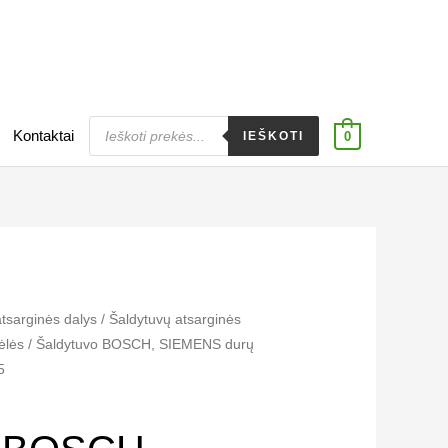
Products
Kontaktai
search
IEŠKOTI
0
atsarginės dalys
/
Šaldytuvų atsarginės
ėlės
/ Šaldytuvo BOSCH, SIEMENS durų
5