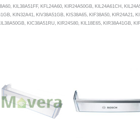
8A60, KIL38A51FF, KFL24A60, KIR24A50GB, KIL24A61CH, KIL24A
41GB, KIN32A41, KIV38A51GB, KIS38A65, KIF38A50, KIR24A21, K
 KIL38A50GB, KIC38A51RU, KIR24S80, KIL18E65, KIR38A41GB, K
38A51CH, KIR24A60, KIR20A21FF, KIL24X30 Bosch, KID26A21, KI
61, KIL18E51, KIN32A50GB, KIR18A60, KIL38A52, KIR24A41GB, K
4A30, Bosch, KIL18A21, KIL20A65, KIS38A41IE, KIN32A42GB, KI
1, KFR18A60, KIV32A41GB, KIF25A65, KIR38A41, KIL24A61FF, KF