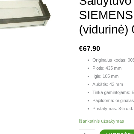
Šaldytuv
durų
lentynėlė
SIEMENS d
(vidurinė)
(vidurinė
00671205
€
67.90
Originalus kodas: 0
Plotis: 435 mm
Ilgis: 105 mm
Aukštis: 42 mm
Tinka gamintojams: 
Papildoma: originalas
Pristatymas: 3-5 d.d.
Išankstinis užsakymas