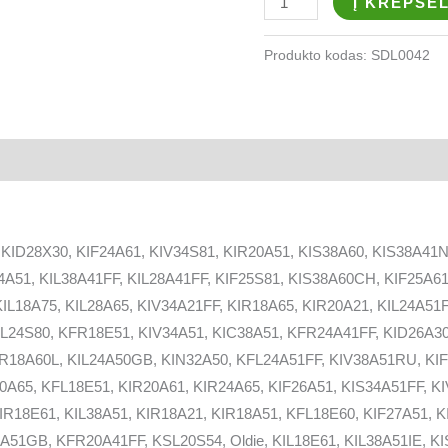
Į KREPŠEL
Produkto kodas:
SDL0042
 KID28X30, KIF24A61, KIV34S81, KIR20A51, KIS38A60, KIS38A41N
A51, KIL38A41FF, KIL28A41FF, KIF25S81, KIS38A60CH, KIF25A61,
L18A75, KIL28A65, KIV34A21FF, KIR18A65, KIR20A21, KIL24A51F
KIL24S80, KFR18E51, KIV34A51, KIC38A51, KFR24A41FF, KID26A30
FR18A60L, KIL24A50GB, KIN32A50, KFL24A51FF, KIV38A51RU, KI
0A65, KFL18E51, KIR20A61, KIR24A65, KIF26A51, KIS34A51FF, K
KIR18E61, KIL38A51, KIR18A21, KIR18A51, KFL18E60, KIF27A51, 
A51GB, KFR20A41FF, KSL20S54, Oldie, KIL18E61, KIL38A51IE, K