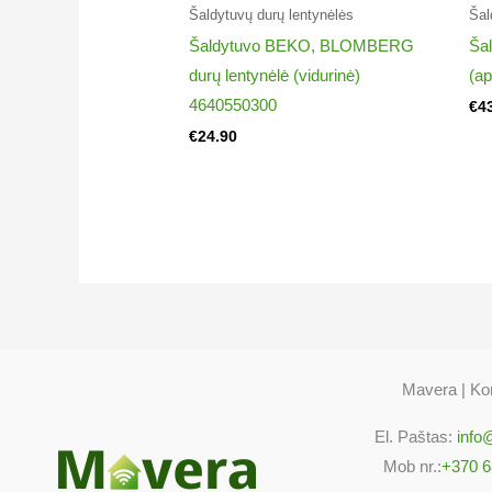
Šaldytuvų durų lentynėlės
Šal
Šaldytuvo BEKO, BLOMBERG
Ša
durų lentynėlė (vidurinė)
(ap
4640550300
€
4
€
24.90
Mavera | Kon
El. Paštas:
info
Mob nr.:
+370 6