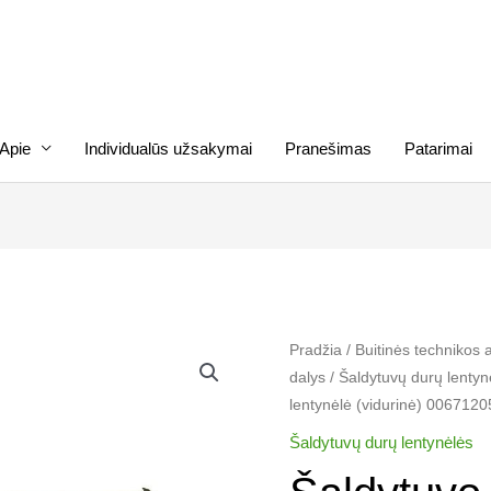
Apie
Individualūs užsakymai
Pranešimas
Patarimai
produkto
Pradžia
/
Buitinės technikos 
dalys
/
Šaldytuvų durų lentyn
kiekis:
lentynėlė (vidurinė) 0067120
Šaldytuvo
BOSCH,
Šaldytuvų durų lentynėlės
SIEMENS