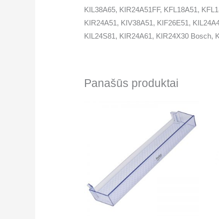
KIL38A65, KIR24A51FF, KFL18A51, KFL1
KIR24A51, KIV38A51, KIF26E51, KIL24A
KIL24S81, KIR24A61, KIR24X30 Bosch,
KIF20A51, KID28A21IE, KFL24A60L, KIL
KIL20A61, KIL20A51, KIV34S80, KIL24A
KIL18A61, KIR18E65, KIR38A50GB, KID2
Panašūs produktai
KSL20S57, Oldie, KIL18A61CH, KIR18E5
KIR24A61FF