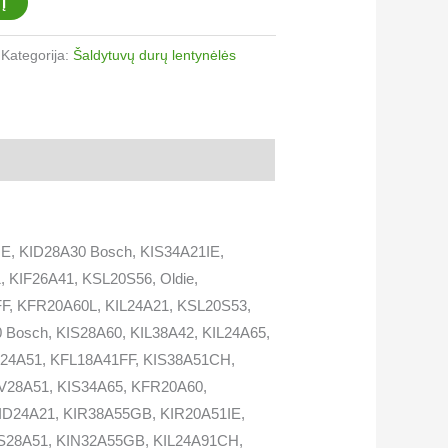
Į
Kategorija:
Šaldytuvų durų lentynėlės
E, KID28A30 Bosch, KIS34A21IE,
 KIF26A41, KSL20S56, Oldie,
F, KFR20A60L, KIL24A21, KSL20S53,
 Bosch, KIS28A60, KIL38A42, KIL24A65,
F24A51, KFL18A41FF, KIS38A51CH,
IV28A51, KIS34A65, KFR20A60,
KID24A21, KIR38A55GB, KIR20A51IE,
IS28A51, KIN32A55GB, KIL24A91CH,