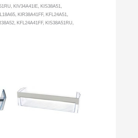
51RU, KIV34A41IE, KIS38A51,
IL18A65, KIR38A41FF, KFL24A51,
IR38A52, KFL24A41FF, KIS38A51RU,
R20A51RU, KIR18A51FF, KIL18A51,
IS28A51CH, KIR18S80, KIR38A42,
R24A60FF, KIL24A51, KIV32A50GB,
R18E60, KIR38A50, KIR38A51FF,