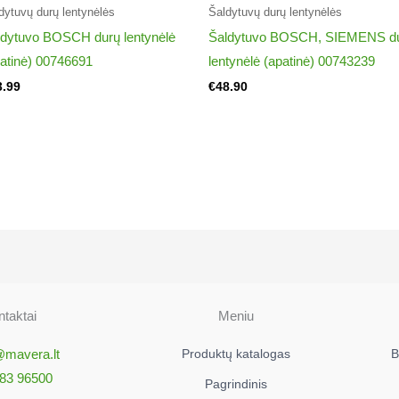
dytuvų durų lentynėlės
Šaldytuvų durų lentynėlės
ldytuvo BOSCH durų lentynėlė
Šaldytuvo BOSCH, SIEMENS d
atinė) 00746691
lentynėlė (apatinė) 00743239
3.99
€
48.90
taktai
Meniu
@mavera.lt
Produktų katalogas
B
83 96500
Pagrindinis