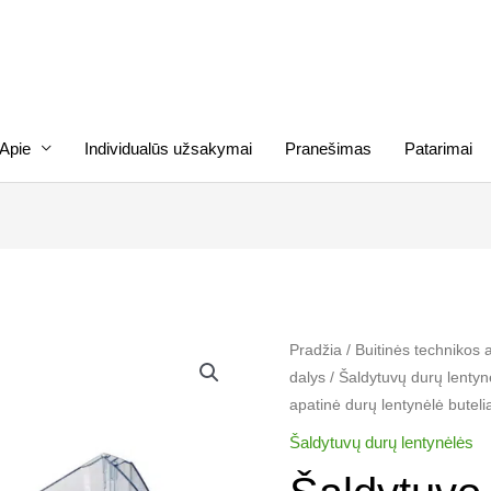
Apie
Individualūs užsakymai
Pranešimas
Patarimai
produkto
Pradžia
/
Buitinės technikos 
dalys
/
Šaldytuvų durų lentyn
kiekis:
apatinė durų lentynėlė butel
Šaldytuvo
ELECOTRLUX,
Šaldytuvų durų lentynėlės
AEG