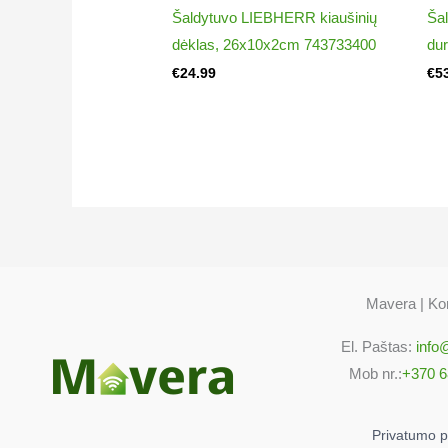
Šaldytuvo LIEBHERR kiaušinių
Ša
dėklas, 26x10x2cm 743733400
du
€
24.99
€
5
Mavera | Kon
El. Paštas:
info
Mob nr.:
+370 6
Privatumo po