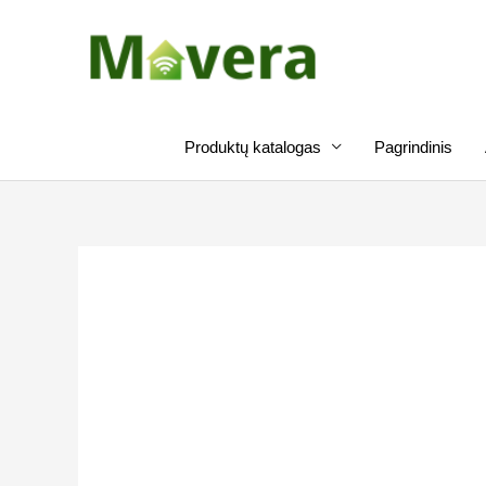
Pereiti
prie
turinio
Produktų katalogas
Pagrindinis