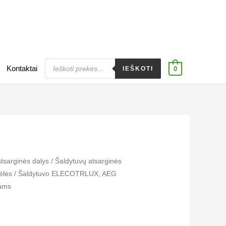
Products
Kontaktai
search
IEŠKOTI
0
atsarginės dalys
/
Šaldytuvų atsarginės
ėlės
/ Šaldytuvo ELECOTRLUX, AEG
iams