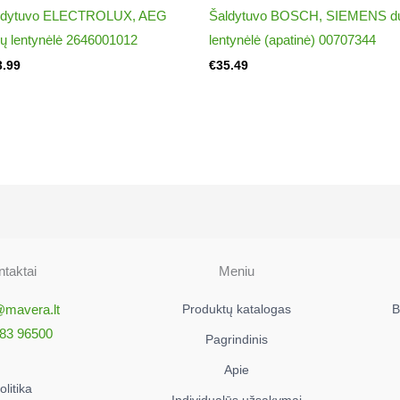
ldytuvo ELECTROLUX, AEG
Šaldytuvo BOSCH, SIEMENS d
rų lentynėlė 2646001012
lentynėlė (apatinė) 00707344
3.99
€
35.49
taktai
Meniu
@mavera.lt
Produktų katalogas
B
83 96500
Pagrindinis
Apie
litika
Individualūs užsakymai