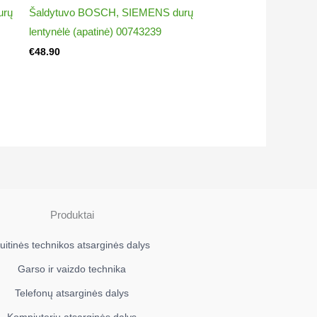
urų
Šaldytuvo BOSCH, SIEMENS durų
lentynėlė (apatinė) 00743239
€
48.90
Produktai
uitinės technikos atsarginės dalys
Garso ir vaizdo technika
Telefonų atsarginės dalys
Kompiuterių atsarginės dalys