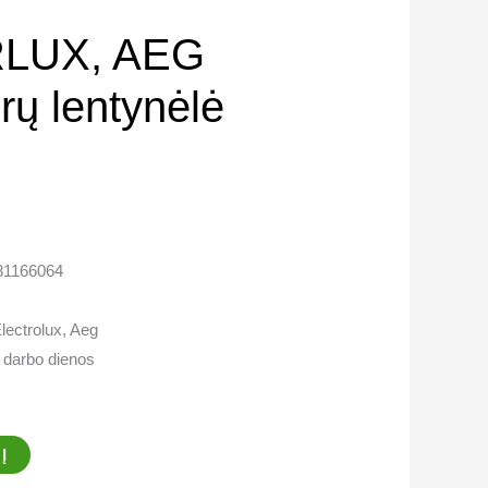
LUX, AEG
rų lentynėlė
081166064
lectrolux, Aeg
5 darbo dienos
Į