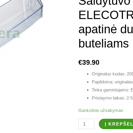
Šaldytuvo
apatinė
durų
ELECOTR
lentynėlė
apatinė du
buteliams
buteliams
€
39.90
Originalus kodas: 2
Papildoma: originalas
Tinka gamintojams: E
Pristaymo laikas: 2-
Išankstinis užsakymas
Į KREPŠEL