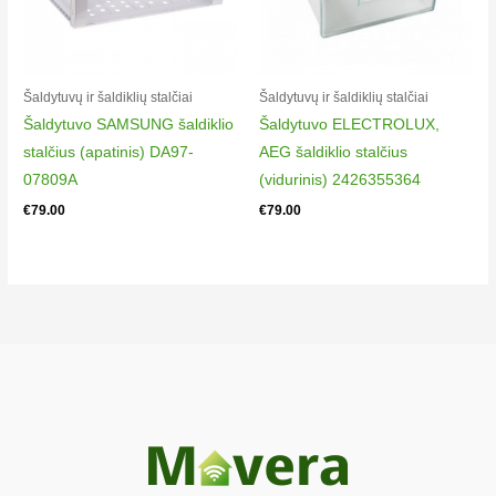
Electrolux EN93852JX
925054677
Electrolux EN93852KW
Šaldytuvų ir šaldiklių stalčiai
Šaldytuvų ir šaldiklių stalčiai
925054681
Šaldytuvo SAMSUNG šaldiklio
Šaldytuvo ELECTROLUX,
Electrolux EN93852KX
stalčius (apatinis) DA97-
AEG šaldiklio stalčius
925054682
07809A
(vidurinis) 2426355364
Electrolux EN93853MW
€
79.00
€
79.00
925054665
Electrolux KF32501
925054009
Electrolux KF34211
925053257
Electrolux KF34211
925053258
Electrolux KF34211X
925053259
Electrolux KF34215
925053303