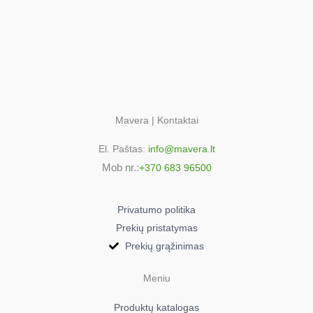
Electrolux KF34215
925053305
Electrolux KF34215X
925053304
Electrolux KF34300
925053264
Electrolux KF34300X
Mavera | Kontaktai
925053265
El. Paštas:
info@mavera.lt
Electrolux KF34900
Mob nr.:
+370 683 96500
925054220
Electrolux KF34900
925054339
Privatumo politika
Electrolux KF3800
Prekių pristatymas
925054659
Prekių grąžinimas
Electrolux RN3451MOW
925054365
Meniu
Electrolux RN3451MOW
Produktų katalogas
925054276