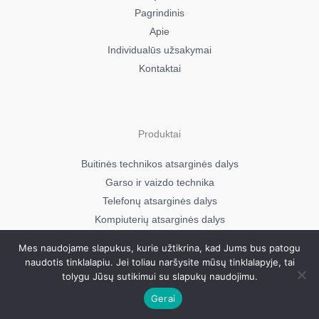
Pagrindinis
Electrolux RN3451MOX
Apie
925054277
Individualūs užsakymai
Electrolux RN3451MOX
Kontaktai
925054366
Electrolux RN3453MOW
925054367
Electrolux RN3453MOX
Produktai
925054279
Electrolux RN3453MOX
Buitinės technikos atsarginės dalys
925054368
Garso ir vaizdo technika
Electrolux RN3453OOX
Telefonų atsarginės dalys
925054280
Kompiuterių atsarginės dalys
Electrolux RN3454NOW
925054369
Mes naudojame slapukus, kurie užtikrina, kad Jums bus patogu
naudotis tinklalapiu. Jei toliau naršysite mūsų tinklalapyje, tai
Electrolux RN3455MOW
Visos teisės saugomos © 2026
tolygu Jūsų sutikimui su slapukų naudojimu.
Mavera.lt
925054843
Gerai
Electrolux RN3455MOX
925054844