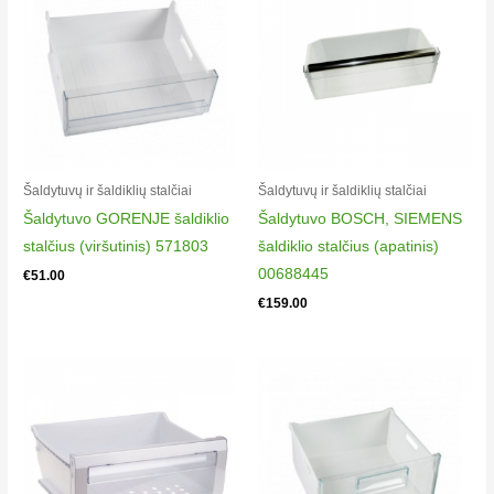
Electrolux EN8000W1
925054532
Electrolux EN8000X1
925054533
Electrolux EN9000W1
925055236
Electrolux EN9000X
Šaldytuvų ir šaldiklių stalčiai
Šaldytuvų ir šaldiklių stalčiai
925055179
Šaldytuvo GORENJE šaldiklio
Šaldytuvo BOSCH, SIEMENS
Electrolux EN93452JX
stalčius (viršutinis) 571803
šaldiklio stalčius (apatinis)
925054392
00688445
€
51.00
Electrolux EN93453MW
€
159.00
925054317
Electrolux EN93601JW
925053583
Electrolux EN93601JX
925053582
Electrolux EN93852JW
925054676