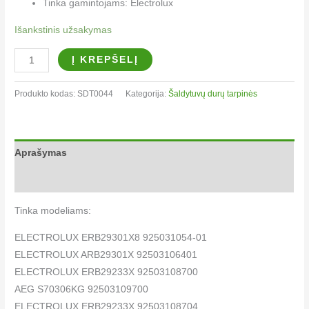
Tinka gamintojams: Electrolux
Išankstinis užsakymas
Į KREPŠELĮ
Produkto kodas:
SDT0044
Kategorija:
Šaldytuvų durų tarpinės
Aprašymas
Papildoma informacija
Tinka modeliams:
ELECTROLUX ERB29301X8 925031054-01
ELECTROLUX ARB29301X 92503106401
ELECTROLUX ERB29233X 92503108700
AEG S70306KG 92503109700
ELECTROLUX ERB29233X 92503108704