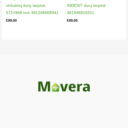
viršutinių durų tarpinė,
INDESIT durų tarpinė
572×968 mm 481246668941
481946818321
€
99.00
€
99.00