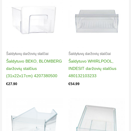
Liebherr CN5056 – 20B
Liebherr KGT 4066 index 25B – 001
Liebherr Kgnves 5066 INDEX25 a
Liebherr KGTES4066 – 26
Liebherr KGTES4066 – 26 – 001
Liebherr CN5056
Liebherr KGT 4043 index 25B
Liebherr KGTES4066 – 24 A
Šaldytuvų daržovių stalčiai
Šaldytuvų daržovių stalčiai
Liebherr CNES 5056 index 20 g
Šaldytuvo BEKO, BLOMBERG
Šaldytuvo WHIRLPOOL,
Liebherr KGTES4066INDEX27B
daržovių stalčius
INDESIT daržovių stalčius
Liebherr CNES5056INEX20B
(31x22x17cm) 4207380500
480132103233
€
27.90
€
54.99