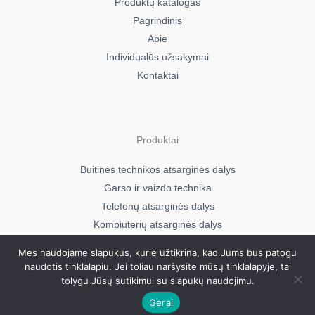
Produktų katalogas
Pagrindinis
Apie
Individualūs užsakymai
Kontaktai
Produktai
Buitinės technikos atsarginės dalys
Garso ir vaizdo technika
Telefonų atsarginės dalys
Kompiuterių atsarginės dalys
Mes naudojame slapukus, kurie užtikrina, kad Jums bus patogu
naudotis tinklalapiu. Jei toliau naršysite mūsų tinklalapyje, tai
Visos teisės saugomos © 2026
tolygu Jūsų sutikimui su slapukų naudojimu.
Mavera.lt
Gerai