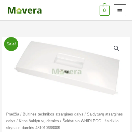
Pereiti
PAG
0
prie
MEN
turinio
produkto
Original
Current
Sale!
kiekis:
price
price
Šaldytuvo
WHIRLPOOL
was:
is:
šaldiklio
€128.00.
€99.00.
skyriaus
durelės
481010668009
Pradžia
/
Buitinės technikos atsarginės dalys
/
Šaldytuvų atsarginės
dalys
/
Kitos šaldytuvų detalės
/ Šaldytuvo WHIRLPOOL šaldiklio
skyriaus durelės 481010668009