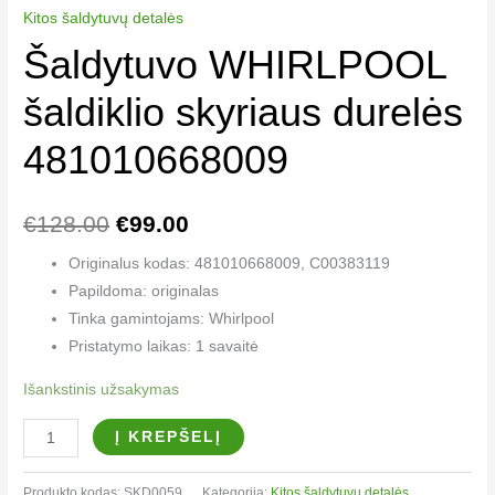
Kitos šaldytuvų detalės
Šaldytuvo WHIRLPOOL
šaldiklio skyriaus durelės
481010668009
€
128.00
€
99.00
Originalus kodas: 481010668009, C00383119
Papildoma: originalas
Tinka gamintojams: Whirlpool
Pristatymo laikas: 1 savaitė
Išankstinis užsakymas
Į KREPŠELĮ
Produkto kodas:
SKD0059
Kategorija:
Kitos šaldytuvų detalės