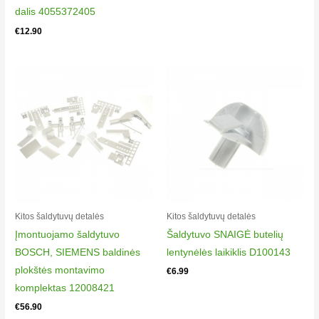
dalis 4055372405
€
12.90
Kitos šaldytuvų detalės
Kitos šaldytuvų detalės
Įmontuojamo šaldytuvo
Šaldytuvo SNAIGĖ butelių
BOSCH, SIEMENS baldinės
lentynėlės laikiklis D100143
plokštės montavimo
€
6.99
komplektas 12008421
€
56.90