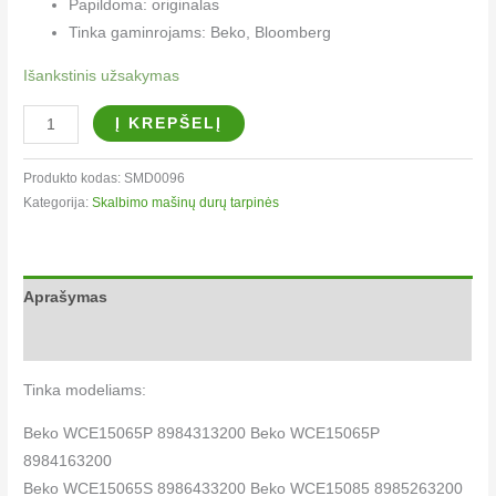
Papildoma: originalas
Tinka gaminrojams: Beko, Bloomberg
Išankstinis užsakymas
Į KREPŠELĮ
Produkto kodas:
SMD0096
Kategorija:
Skalbimo mašinų durų tarpinės
Aprašymas
Papildoma informacija
Tinka modeliams:
Beko WCE15065P 8984313200 Beko WCE15065P
8984163200
Beko WCE15065S 8986433200 Beko WCE15085 8985263200