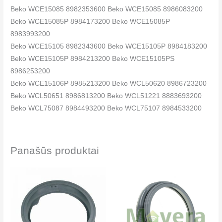
Beko WCE15085 8982353600 Beko WCE15085 8986083200
Beko WCE15085P 8984173200 Beko WCE15085P
8983993200
Beko WCE15105 8982343600 Beko WCE15105P 8984183200
Beko WCE15105P 8984213200 Beko WCE15105PS
8986253200
Beko WCE15106P 8985213200 Beko WCL50620 8986723200
Beko WCL50651 8986813200 Beko WCL51221 8883693200
Beko WCL75087 8984493200 Beko WCL75107 8984533200
Beko WCL75107 8984503200 Beko WCR51010PT
8986143200
Beko WCR61041PTMC 8986393200 Beko WCU61041PTMC
Panašūs produktai
8986403200
Beko WCV6501B0 8883383200 Beko WCV6502B0
8881703200
Beko WCV6511BW 8885133200 Beko WCV6512B0
8887863200
Beko WCV6512BW 8886073200 Beko WCV6611BC