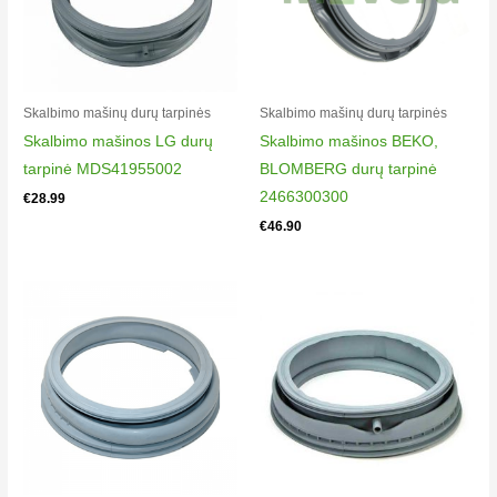
8884863200
Beko WCV6612BC 8884873200 Beko WCV6711BC
8885123200
Beko WCV6712BC 8885083200 Beko WCV6712BSC
Skalbimo mašinų durų tarpinės
Skalbimo mašinų durų tarpinės
8884833200
Skalbimo mašinos LG durų
Skalbimo mašinos BEKO,
Beko WCY50871PT 8881553200 Beko WCY50871PT
tarpinė MDS41955002
BLOMBERG durų tarpinė
8989553200
2466300300
€
28.99
Beko WRE6511BWW EE LTB1 BX BK BLED 7319930009
€
46.90
Beko WCY50871PTO 8989393200 Beko WCY51071PTS
8881473200
Beko WCY51071PTS 8989613200 Beko WCY6100
8884073200
Beko WCY61031PTM 8989563200 Beko WCY61031PTM
8881463200
Beko WCY61031PTMS 8881493200 Beko WCY61031PTMS
8989573200
Beko WCY61031PTSO 8989403200 Beko WCY61032M
8880453200