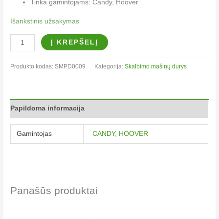
Tinka gamintojams: Candy, Hoover
Išankstinis užsakymas
Į KREPŠELĮ
Produkto kodas:
SMPD0009
Kategorija:
Skalbimo mašinų durys
Papildoma informacija
Gamintojas
CANDY
,
HOOVER
Panašūs produktai