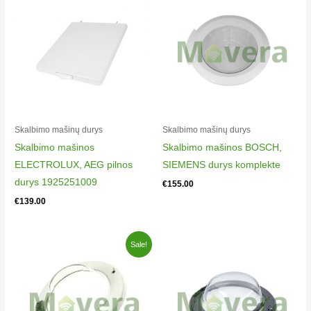
Skalbimo mašinų durys
Skalbimo mašinų durys
Skalbimo mašinos
Skalbimo mašinos BOSCH,
ELECTROLUX, AEG pilnos
SIEMENS durys komplekte
durys 1925251009
€
155.00
€
139.00
Original
Current
Sale!
price
price
was:
is:
€154.00.
€135.00.