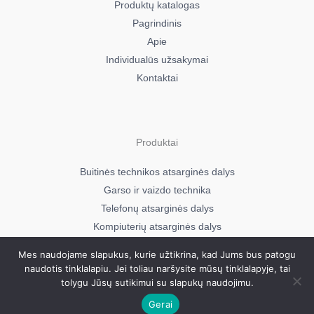
Produktų katalogas
Pagrindinis
Apie
Individualūs užsakymai
Kontaktai
Produktai
Buitinės technikos atsarginės dalys
Garso ir vaizdo technika
Telefonų atsarginės dalys
Kompiuterių atsarginės dalys
Mes naudojame slapukus, kurie užtikrina, kad Jums bus patogu
naudotis tinklalapiu. Jei toliau naršysite mūsų tinklalapyje, tai
Visos teisės saugomos © 2026
tolygu Jūsų sutikimui su slapukų naudojimu.
Mavera.lt
Gerai