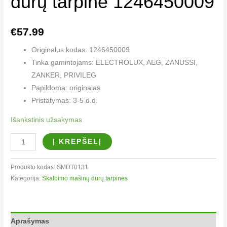
durų tarpinė 1246450009
€
57.99
Originalus kodas: 1246450009
Tinka gamintojams: ELECTROLUX, AEG, ZANUSSI,
ZANKER, PRIVILEG
Papildoma: originalas
Pristatymas: 3-5 d.d.
Išankstinis užsakymas
Į KREPŠELĮ
Produkto kodas:
SMDT0131
Kategorija:
Skalbimo mašinų durų tarpinės
Aprašymas