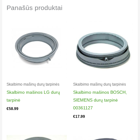
00
Panašūs produktai
Electrolux EW933S
914760030
00
Electrolux EW934S
914760038
00
Electrolux EW934S
914760048
01
Electrolux EW935S
Skalbimo mašinų durų tarpinės
Skalbimo mašinų durų tarpinės
914760047
Skalbimo mašinos LG durų
Skalbimo mašinos BOSCH,
01
tarpinė
SIEMENS durų tarpinė
Electrolux EWS900S
00361127
€
58.99
914760061
€
17.99
00
Electrolux EWS900S
914760062