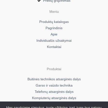
Prekių grąžinimas
00
Zanussi FL574CN
Meniu
914760033
Produktų katalogas
00
Pagrindinis
Zanussi FL574CN
Apie
914760034
Individualūs užsakymai
01
Kontaktai
Zanussi FL704NN
914760054
01
Zanussi FL726CN
Produktai
914760046
01
Buitinės technikos atsarginės dalys
Zanussi FL904CN
Garso ir vaizdo technika
914760003
Telefonų atsarginės dalys
00
Kompiuterių atsarginės dalys
Zanussi FL904CN
914760002
Mes naudojame slapukus, kurie užtikrina, kad Jums bus patogu