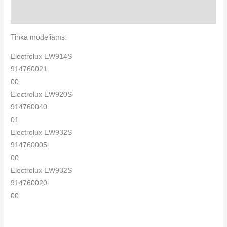
Papildoma informacija
Tinka modeliams:
Electrolux EW914S
914760021
00
Electrolux EW920S
914760040
01
Electrolux EW932S
914760005
00
Electrolux EW932S
914760020
00
Electrolux EW933S
914760029