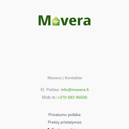
01
Zanussi FL503CN
914760010
00
Zanussi FL503CN
914760025
01
Zanussi FL504NN
914760051
01
Zanussi FL504NN
Mavera | Kontaktai
914760053
El. Paštas:
info@mavera.lt
01
Mob nr.:
+370 683 96500
Zanussi FL533NC
914760018
00
Privatumo politika
Zanussi FL573CN
Prekių pristatymas
914760037