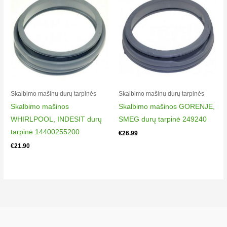
00
Electrolux LI91AB
914762006
00
Electrolux RD53V
914760064
00
Skalbimo mašinų durų tarpinės
Skalbimo mašinų durų tarpinės
Electrolux RD83V
Skalbimo mašinos
Skalbimo mašinos GORENJE,
914761004
WHIRLPOOL, INDESIT durų
SMEG durų tarpinė 249240
00
tarpinė 14400255200
€
26.99
Electrolux WH3400
€
21.90
914760013
00
Electrolux ZWO290
914760063
00
Zanussi F906CN
914760052