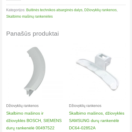
Kategorijos:
Buitinės technikos atsarginės dalys
,
Džiovyklių rankenos​
,
Skalbimo mašinų rankenėlės
Panašūs produktai
Džiovyklių rankenos​
Džiovyklių rankenos​
Skalbimo mašinos ir
Skalbimo mašinos, džiovyklės
džiovyklės BOSCH, SIEMENS
SAMSUNG durų rankenėlė
durų rankenėlė 00497522
DC64-02852A