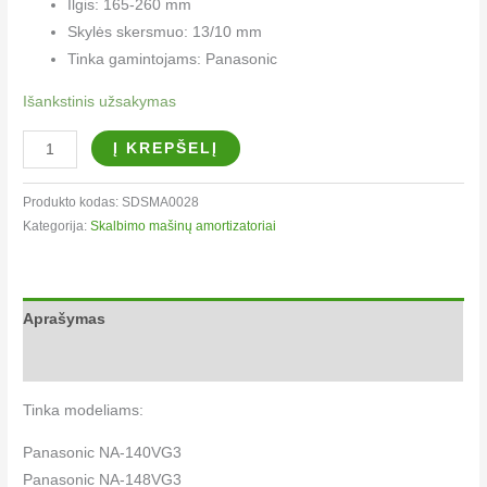
Ilgis: 165-260 mm
Skylės skersmuo: 13/10 mm
Tinka gamintojams: Panasonic
Išankstinis užsakymas
Į KREPŠELĮ
Produkto kodas:
SDSMA0028
Kategorija:
Skalbimo mašinų amortizatoriai
Aprašymas
Papildoma informacija
Tinka modeliams:
Panasonic NA-140VG3
Panasonic NA-148VG3