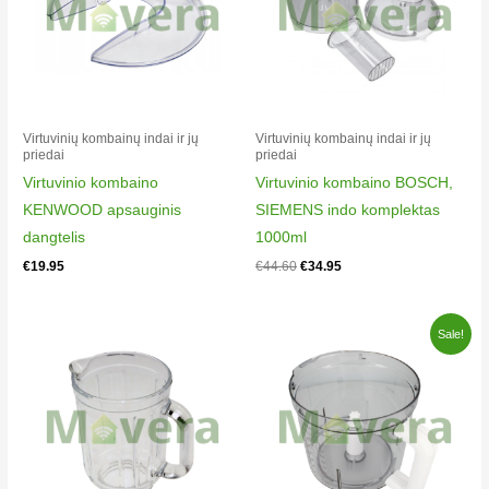
Kenwood KVC5000B
0W20011115
Kenwood KVC5000G
0W20011109
Kenwood KVC5000G
Virtuvinių kombainų indai ir jų
Virtuvinių kombainų indai ir jų
priedai
priedai
0W20011114
Virtuvinio kombaino
Virtuvinio kombaino BOSCH,
Kenwood KVC5000P
KENWOOD apsauginis
SIEMENS indo komplektas
0W20011111
dangtelis
1000ml
Kenwood KVC5000P
€
19.95
€
44.60
€
34.95
0W20011112
Kenwood KVC5000T
0W20011018
Original
Current
Sale!
price
price
Kenwood KVC5000T
was:
is:
0W20011022
€42.00.
€39.90.
Kenwood KVC5000T
0W20011047
Kenwood KVC5000T
0W20011062