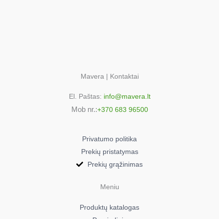
Kenwood KVC5010T
0W20011090
Kenwood KVC5020T
0W20011043
Kenwood KVC5030T
0W20011037
Mavera | Kontaktai
Kenwood KVC5040T
El. Paštas:
info@mavera.lt
0W20011036
Mob nr.:
Kenwood KVC5050T
+370 683 96500
0W20011038
Kenwood KVC5100C
Privatumo politika
0W20011325
Prekių pristatymas
Kenwood KVC5100S
Prekių grąžinimas
0W20011237
Kenwood KVC5300S
Meniu
0W20011151
Produktų katalogas
Kenwood KVC5300S