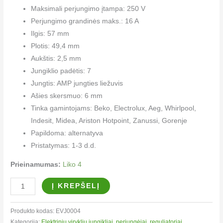
Maksimali perjungimo įtampa: 250 V
Perjungimo grandinės maks.: 16 A
Ilgis: 57 mm
Plotis: 49,4 mm
Aukštis: 2,5 mm
Jungiklio padėtis: 7
Jungtis: AMP jungties liežuvis
Ašies skersmuo: 6 mm
Tinka gamintojams: Beko, Electrolux, Aeg, Whirlpool,
Indesit, Midea, Ariston Hotpoint, Zanussi, Gorenje
Papildoma: alternatyva
Pristatymas: 1-3 d.d.
Prieinamumas:
Liko 4
Į KREPŠELĮ
Produkto kodas:
EVJ0004
Kategorija:
Elektrinių viryklių jungikliai​, perjungėjai, reguliatoriai