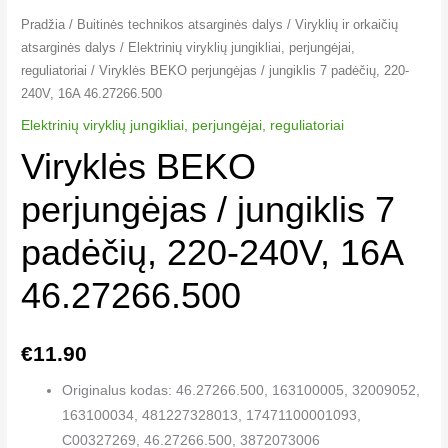
Pradžia
/
Buitinės technikos atsarginės dalys
/
Viryklių ir orkaičių
atsarginės dalys
/
Elektrinių viryklių jungikliai​, perjungėjai,
reguliatoriai
/ Viryklės BEKO perjungėjas / jungiklis 7 padėčių, 220-
240V, 16A 46.27266.500
Elektrinių viryklių jungikliai​, perjungėjai, reguliatoriai
Viryklės BEKO
perjungėjas / jungiklis 7
padėčių, 220-240V, 16A
46.27266.500
€
11.90
Originalus kodas: 46.27266.500, 163100005, 32009052,
163100034, 481227328013, 17471100001093,
C00327269, 46.27266.500, 3872073006