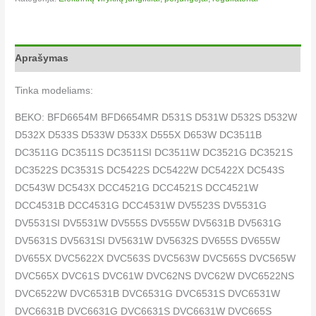
Aprašymas
Tinka modeliams:
BEKO: BFD6654M BFD6654MR D531S D531W D532S D532W
D532X D533S D533W D533X D555X D653W DC3511B
DC3511G DC3511S DC3511SI DC3511W DC3521G DC3521S
DC3522S DC3531S DC5422S DC5422W DC5422X DC543S
DC543W DC543X DCC4521G DCC4521S DCC4521W
DCC4531B DCC4531G DCC4531W DV5523S DV5531G
DV5531SI DV5531W DV555S DV555W DV5631B DV5631G
DV5631S DV5631SI DV5631W DV5632S DV655S DV655W
DV655X DVC5622X DVC563S DVC563W DVC565S DVC565W
DVC565X DVC61S DVC61W DVC62NS DVC62W DVC6522NS
DVC6522W DVC6531B DVC6531G DVC6531S DVC6531W
DVC6631B DVC6631G DVC6631S DVC6631W DVC665S