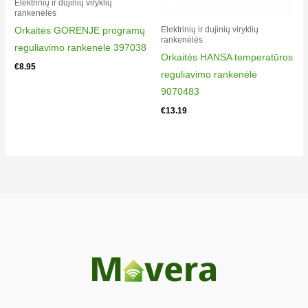
Elektrinių ir dujinių viryklių
rankenėlės​
Elektrinių ir dujinių viryklių
Orkaitės GORENJE programų
rankenėlės​
reguliavimo rankenėlė 397038
Orkaitės HANSA temperatūros
€
8.95
reguliavimo rankenėlė
9070483
€
13.19