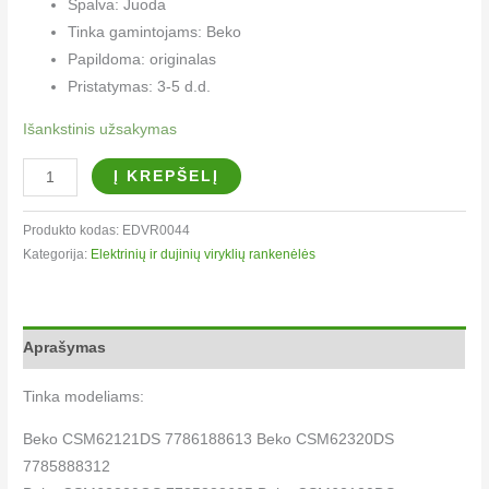
Spalva: Juoda
Tinka gamintojams: Beko
Papildoma: originalas
Pristatymas: 3-5 d.d.
Išankstinis užsakymas
Į KREPŠELĮ
Produkto kodas:
EDVR0044
Kategorija:
Elektrinių ir dujinių viryklių rankenėlės​
Aprašymas
Tinka modeliams:
Beko CSM62121DS 7786188613 Beko CSM62320DS
7785888312