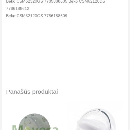
Beko CSM62320GS 7785888605 Beko CSM62120DS
7786188612
Beko CSM62120GS 7786188609
Panašūs produktai