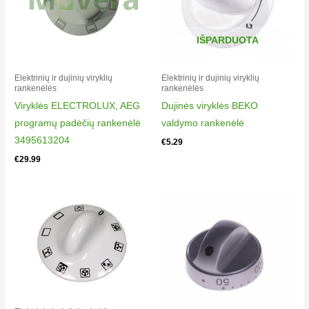
IŠPARDUOTA
Elektrinių ir dujinių viryklių
Elektrinių ir dujinių viryklių
rankenėlės​
rankenėlės​
Viryklės ELECTROLUX, AEG
Dujinės viryklės BEKO
programų padėčių rankenėlė
valdymo rankenėlė
3495613204
€
5.29
€
29.99