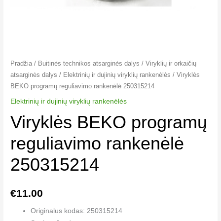
Pradžia
/
Buitinės technikos atsarginės dalys
/
Viryklių ir orkaičių
atsarginės dalys
/
Elektrinių ir dujinių viryklių rankenėlės​
/ Viryklės
BEKO programų reguliavimo rankenėlė 250315214
Elektrinių ir dujinių viryklių rankenėlės​
Viryklės BEKO programų
reguliavimo rankenėlė
250315214
€
11.00
Originalus kodas: 250315214