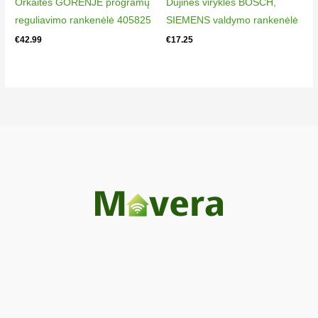
Orkaitės GORENJE programų
Dujinės viryklės BOSCH,
reguliavimo rankenėlė 405825
SIEMENS valdymo rankenėlė
€
42.99
€
17.25