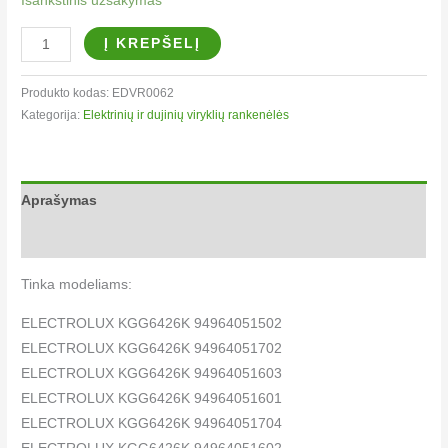
Išankstinis užsakymas
Į KREPŠELĮ
Produkto kodas:
EDVR0062
Kategorija:
Elektrinių ir dujinių viryklių rankenėlės​
Aprašymas
Papildoma informacija
Tinka modeliams:
ELECTROLUX KGG6426K 94964051502
ELECTROLUX KGG6426K 94964051702
ELECTROLUX KGG6426K 94964051603
ELECTROLUX KGG6426K 94964051601
ELECTROLUX KGG6426K 94964051704