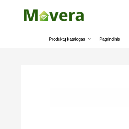
Pereiti
prie
turinio
Produktų katalogas
Pagrindinis