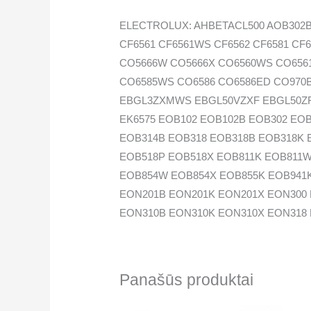
ELECTROLUX: AHBETACL500 AOB302B 
CF6561 CF6561WS CF6562 CF6581 C
CO5666W CO5666X CO6560WS CO656
CO6585WS CO6586 CO6586ED CO970
EBGL3ZXMWS EBGL50VZXF EBGL50ZFX
EK6575 EOB102 EOB102B EOB302 EO
EOB314B EOB318 EOB318B EOB318K 
EOB518P EOB518X EOB811K EOB811
EOB854W EOB854X EOB855K EOB941
EON201B EON201K EON201X EON300
EON310B EON310K EON310X EON318 
EON418 EON418B EON418P EON418X
EON851K EON851W EON851X EON941
EON944X FH1064 FH1064VC FH5543 F
Panašūs produktai
REGINETT
GORENJE: EVP401 EVP6402 FIG401B 