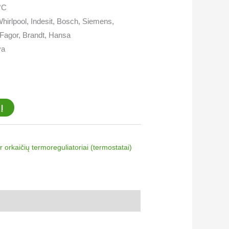
°C
hirlpool, Indesit, Bosch, Siemens,
Fagor, Brandt, Hansa
va
Į
 ir orkaičių termoreguliatoriai​ (termostatai)