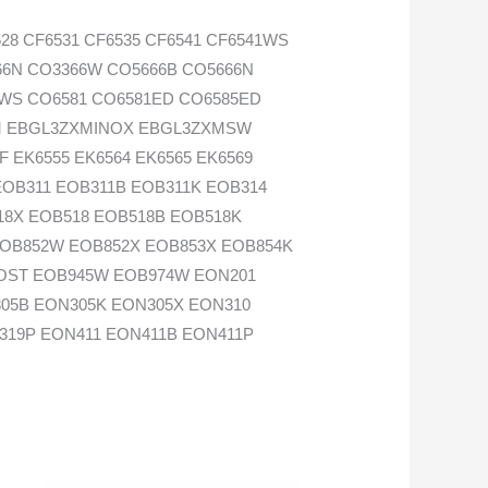
8 CF6531 CF6535 CF6541 CF6541WS
66N CO3366W CO5666B CO5666N
WS CO6581 CO6581ED CO6585ED
XM EBGL3ZXMINOX EBGL3ZXMSW
EK6555 EK6564 EK6565 EK6569
EOB311 EOB311B EOB311K EOB314
18X EOB518 EOB518B EOB518K
EOB852W EOB852X EOB853X EOB854K
OST EOB945W EOB974W EON201
05B EON305K EON305X EON310
319P EON411 EON411B EON411P
N841W EON841X EON843B EON851B
 EON944B EON944K EON944W
4 GH364 GHGL404 GHGL44 CH2624