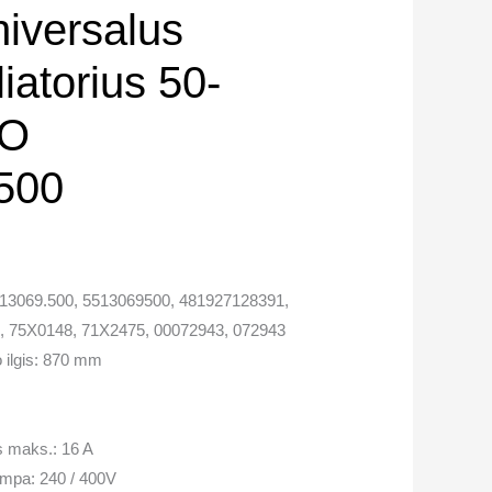
niversalus
iatorius 50-
GO
500
5.13069.500, 5513069500, 481927128391,
, 75X0148, 71X2475, 00072943, 072943
o ilgis: 870 mm
s maks.: 16 A
ampa: 240 / 400V