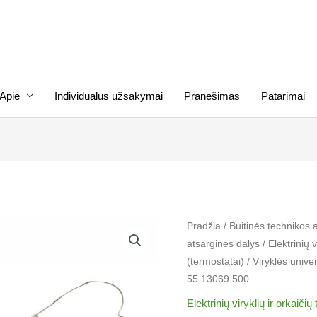
Apie
Individualūs užsakymai
Pranešimas
Patarimai
produkto
Pradžia
/
Buitinės technikos 
atsarginės dalys
/
Elektrinių v
kiekis:
(termostatai)
/ Viryklės univ
Viryklės
55.13069.500
universalus
termoreguliatorius
Elektrinių viryklių ir orkaičių