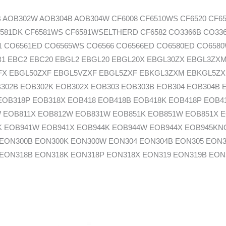
AOB302W AOB304B AOB304W CF6008 CF6510WS CF6520 CF652
F6581DK CF6581WS CF6581WSELTHERD CF6582 CO3366B CO33
1 CO6561ED CO6565WS CO6566 CO6566ED CO6580ED CO6580
B1 EBC2 EBC20 EBGL2 EBGL20 EBGL20X EBGL30ZX EBGL3Z
 EBGL50ZXF EBGL5VZXF EBGL5ZXF EBKGL3ZXM EBKGL5ZXF 
B302B EOB302K EOB302X EOB303 EOB303B EOB304 EOB304B 
EOB318P EOB318X EOB418 EOB418B EOB418K EOB418P EOB4
W EOB811X EOB812W EOB831W EOB851K EOB851W EOB851X 
K EOB941W EOB941X EOB944K EOB944W EOB944X EOB945KN
 EON300B EON300K EON300W EON304 EON304B EON305 EON3
EON318B EON318K EON318P EON318X EON319 EON319B EON
 EON518 EON518B EON518P EON518X EON821W EON841K EO
B EON941K EON941W EON941X EON943B EON943W EON943X
H5544 FH5566VC FH6556 FH6566 FH6566VC FH953 FH954 GH31
GFC01B GH525