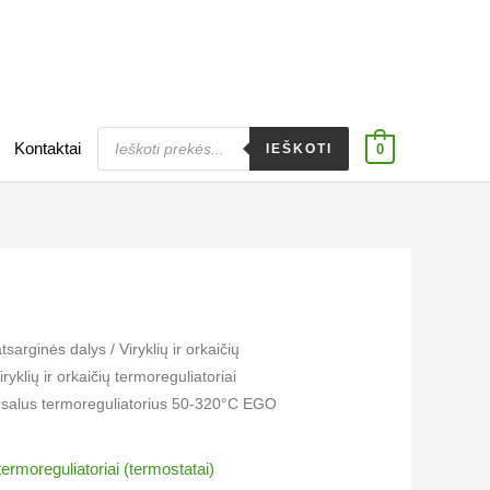
Products
Kontaktai
search
IEŠKOTI
0
atsarginės dalys
/
Viryklių ir orkaičių
iryklių ir orkaičių termoreguliatoriai​
ersalus termoreguliatorius 50-320°C EGO
 termoreguliatoriai​ (termostatai)