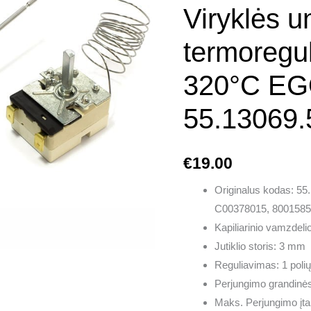
50-
Viryklės u
320°C
EGO
termoregul
55.13069.500
320°C E
55.13069.
€
19.00
Originalus kodas: 5
C00378015, 8001585
Kapiliarinio vamzdeli
Jutiklio storis: 3 mm
Reguliavimas: 1 polių
Perjungimo grandinė
Maks. Perjungimo įt