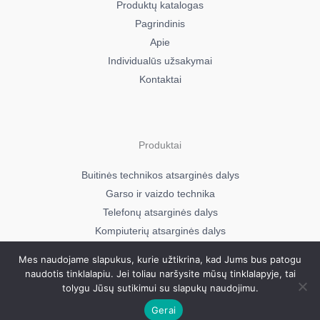
Produktų katalogas
Pagrindinis
Apie
Individualūs užsakymai
Kontaktai
Produktai
Buitinės technikos atsarginės dalys
Garso ir vaizdo technika
Telefonų atsarginės dalys
Kompiuterių atsarginės dalys
Mes naudojame slapukus, kurie užtikrina, kad Jums bus patogu
naudotis tinklalapiu. Jei toliau naršysite mūsų tinklalapyje, tai
Visos teisės saugomos © 2026
tolygu Jūsų sutikimui su slapukų naudojimu.
Mavera.lt
Gerai