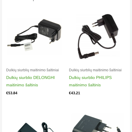
Electrolux ES31CB18GG
900402230
00
Electrolux ES31CB18SH
900402232
00
Electrolux ES52AB18UG
900402191
00
Electrolux ES52CB18DB
Dulkių siurblių maitinimo šaltiniai
Dulkių siurblių maitinimo šaltiniai
900402190
Dulkių siurblio DELONGHI
Dulkių siurblio PHILIPS
00
maitinimo šaltinis
maitinimo šaltinis
Electrolux ES52CB18DG
€
53.84
€
43.21
900402187
00
Electrolux ES52CB18OG
900402186
00