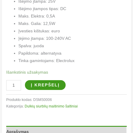
Išėjimo įtampa: 25V
Išėjimo įtampos tipas: DC
Maks. Elektra: 0,5A
Maks. Galia: 12,5W
Įvesties kištukas: euro
Įėjimo įtampa: 100-240V AC
Spalva: juoda
Papildoma: alternatyva
Tinka gamintojams: Electrolux
Išankstinis užsakymas
Į KREPŠELĮ
Produkto kodas:
DSMS0006
Kategorija:
Dulkių siurblių maitinimo šaltiniai
Aprašymas