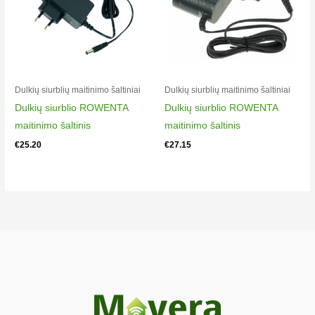
Electrolux ES52CB18SH
900402189
00
Electrolux ES52CB18UG
900402188
Dulkių siurblių maitinimo šaltiniai
Dulkių siurblių maitinimo šaltiniai
00
Dulkių siurblio ROWENTA
Dulkių siurblio ROWENTA
Electrolux WQ61-40OG
maitinimo šaltinis
maitinimo šaltinis
900277515
€
25.20
€
27.15
00
Electrolux WQ61-42GG
900277517
00
Electrolux WQ61-43SG
900402120
00