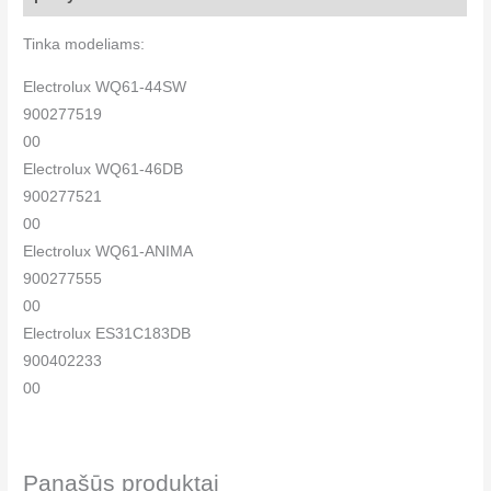
Tinka modeliams:
Electrolux WQ61-44SW
900277519
00
Electrolux WQ61-46DB
900277521
00
Electrolux WQ61-ANIMA
900277555
00
Electrolux ES31C183DB
900402233
00
Electrolux ES31CB18DB
900402231
00
Panašūs produktai