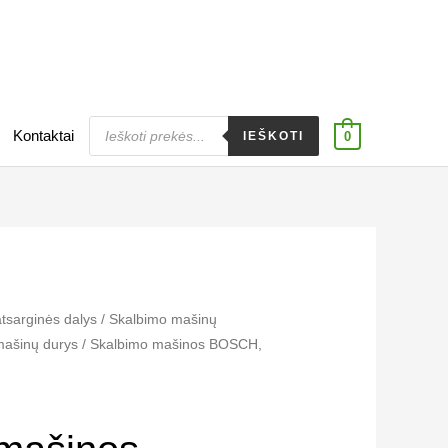
Products
Kontaktai
search
IEŠKOTI
0
atsarginės dalys
/
Skalbimo mašinų
mašinų durys
/ Skalbimo mašinos BOSCH,