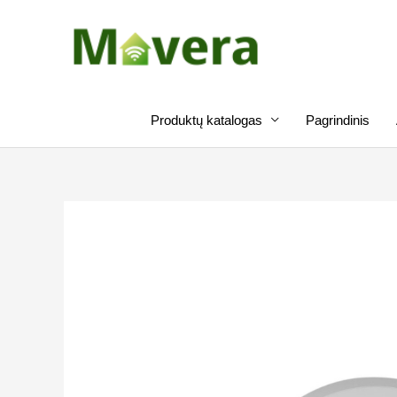
Pereiti
prie
turinio
Produktų katalogas
Pagrindinis