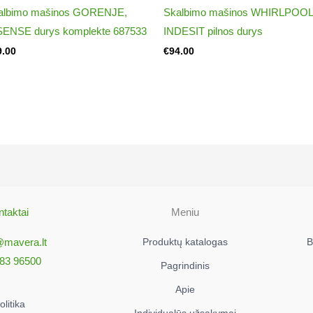
albimo mašinos GORENJE,
Skalbimo mašinos WHIRLPOOL
SENSE durys komplekte 687533
INDESIT pilnos durys
9.00
€
94.00
taktai
Meniu
@mavera.lt
Produktų katalogas
B
83 96500
Pagrindinis
Apie
litika
Individualūs užsakymai