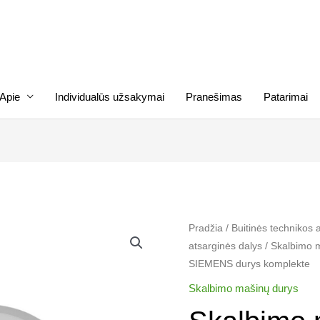
Apie
Individualūs užsakymai
Pranešimas
Patarimai
produkto
Pradžia
/
Buitinės technikos 
atsarginės dalys
/
Skalbimo 
kiekis:
SIEMENS durys komplekte
Skalbimo
mašinos
Skalbimo mašinų durys
BOSCH,