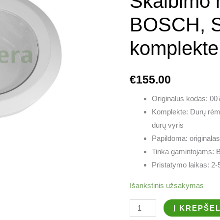
Skalbimo 
SIEMENS
durys
BOSCH, S
komplekte
komplekte
€
155.00
Originalus kodas: 0
Komplekte: Durų rėmai 
durų vyris
Papildoma: originalas
Tinka gamintojams: 
Pristatymo laikas: 2-
Išankstinis užsakymas
Į KREPŠEL