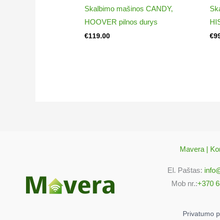
Skalbimo mašinos CANDY,
Sk
HOOVER pilnos durys
HI
€
119.00
€
9
Mavera | Kon
El. Paštas:
info
Mob nr.:
+370 6
Privatumo po