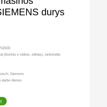
mašinos
IEMENS durys
0702630
(išorinis ir vidinis, stiklas), rankenėlė,
Bosch, Siemens
5 darbo dienos
Į